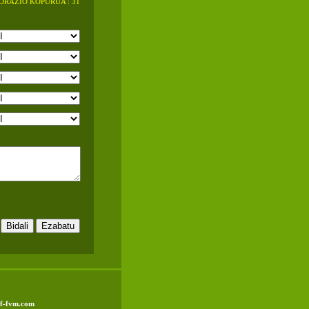
RAZIO KOPURUA : 31
f-fvm.com