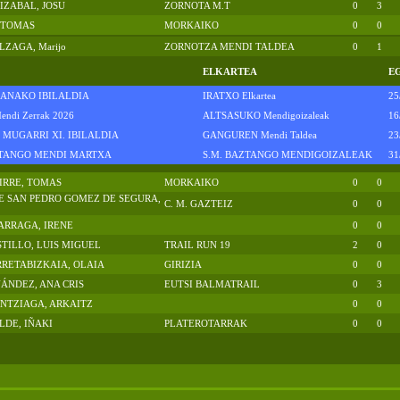
IZABAL, JOSU
ZORNOTA M.T
0
3
 TOMAS
MORKAIKO
0
0
ZAGA, Marijo
ZORNOTZA MENDI TALDEA
0
1
ELKARTEA
E
KANAKO IBILALDIA
IRATXO Elkartea
25
endi Zerrak 2026
ALTSASUKO Mendigoizaleak
16
MUGARRI XI. IBILALDIA
GANGUREN Mendi Taldea
23
ZTANGO MENDI MARTXA
S.M. BAZTANGO MENDIGOIZALEAK
31
IRRE, TOMAS
MORKAIKO
0
0
E SAN PEDRO GOMEZ DE SEGURA,
C. M. GAZTEIZ
0
0
ARRAGA, IRENE
0
0
STILLO, LUIS MIGUEL
TRAIL RUN 19
2
0
RETABIZKAIA, OLAIA
GIRIZIA
0
0
ÁNDEZ, ANA CRIS
EUTSI BALMATRAIL
0
3
NTZIAGA, ARKAITZ
0
0
LDE, IÑAKI
PLATEROTARRAK
0
0