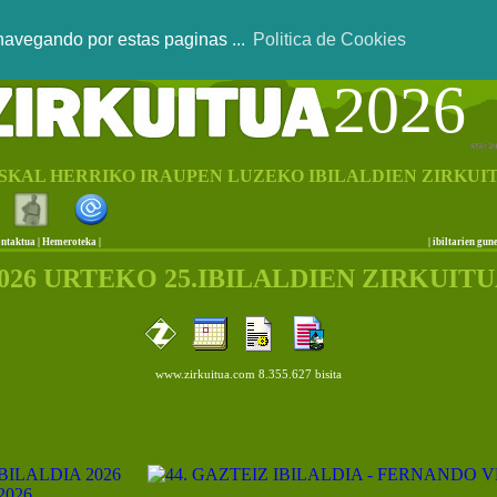
 navegando por estas paginas ...
Politica de Cookies
2026
SKAL HERRIKO IRAUPEN LUZEKO IBILALDIEN ZIRKUI
ntaktua
|
Hemeroteka |
|
ibiltarien gun
026 URTEKO 25.IBILALDIEN ZIRKUIT
www.zirkuitua.com 8.355.627 bisita