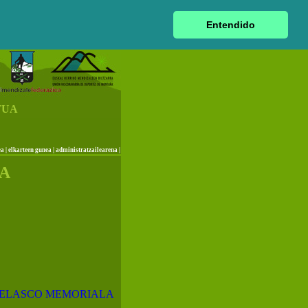
|
euskara
|
castellano
|
français
|
Entendido
TUA
ea
|
elkarteen gunea
|
administratzailearena
|
UA