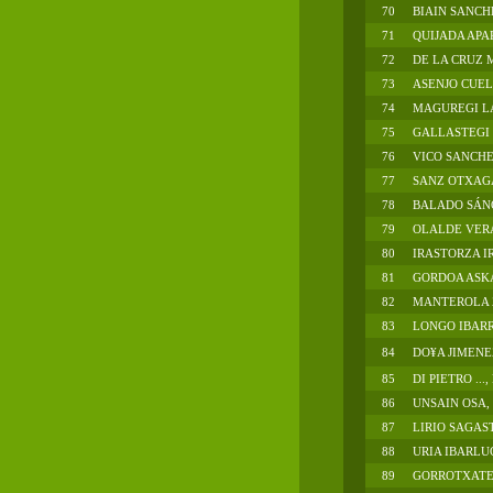
70
BIAIN SANCH
71
QUIJADA APA
72
DE LA CRUZ
73
ASENJO CUE
74
MAGUREGI L
75
GALLASTEGI .
76
VICO SANCHE
77
SANZ OTXAGA
78
BALADO SÁN
79
OLALDE VER
80
IRASTORZA I
81
GORDOA ASKA
82
MANTEROLA 
83
LONGO IBARRA
84
DO¥A JIMENEZ
85
DI PIETRO ...,
86
UNSAIN OSA,
87
LIRIO SAGAS
88
URIA IBARLUC
89
GORROTXATE