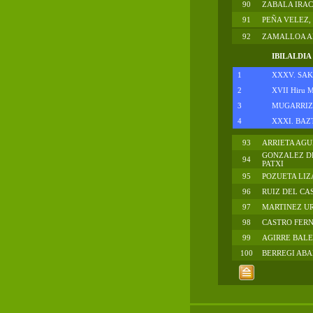
90
ZABALA IRAC
91
PEÑA VELEZ,
92
ZAMALLOA AL
IBILALDIA
1
XXXV. SA
2
XVII Hiru M
3
MUGARRIZ 
4
XXXI. BA
93
ARRIETA AGU
GONZALEZ D
94
PATXI
95
POZUETA LIZ
96
RUIZ DEL CA
97
MARTINEZ UR
98
CASTRO FERN
99
AGIRRE BALE
100
BERREGI ABA