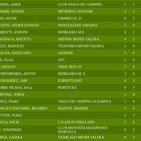
NDIA, ASIER
CLUB VASCO DE CAMPING
1
1
BARRI, JOSEBA
MENDIKO LAGUNAK
1
1
O, AITOR
EIBARKO K. D.
0
2
NITO, JAVIER IGNACIO
DANTZALEKU SAKANA
2
0
REIZTI, ANDONI
MORKAIKO M.E.
0
2
RAÑAGA, ANICETO
ARTIBAI MENDI TALDEA
0
2
ICIO, RODOLFO
TXANTREA MENDI TALDEA
1
0
ALDA, ANGELINES
AX4KMA
1
0
A, OLGA
AVC
1
0
, ADOLFO
TRAIL RUN 19
2
0
KORTABERRIA, ANTON
MORKAIKO M. E.
2
0
ERNANDEZ, JABI
ZORNOTZAMT
0
3
RE BILBAO, Silvia
BURTOTXA
0
3
TINEZ, JORGE
.
1
0
EGI, IÑAKI
VASCO DE CAMPING ELKARTEA
1
0
DACA ECHAZARRA, RICARDO
MANUEL IRADIER
1
0
ETXE, ISAAC
2
2
EZA, PATXI
C D ANCIN FREELAND
2
0
CLUB MONTAÑA MATAPIOJOS
Z, JONATHAN
0
2
MARCILLA
INA, GAIZKA
TXARLAZO MENDI TALDEA
0
2