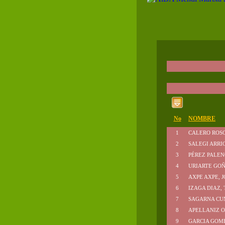
No
NOMBRE
1
CALERO ROSO
2
SALEGI ARRIO
3
PÉREZ PALEN
4
URIARTE GOÑ
5
AXPE AXPE, 
6
IZAGA DIAZ, 
7
SAGARNA CU
8
APELLANIZ O
9
GARCIA GOME