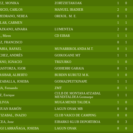
EZ, MONIKA
ZORTZIETAKOAK
1
0
RICIO, CARLOS
MANUEL IRADIER
2
0
 MEDRANO, NEREA
ORIXOL. M. E.
0
1
LLAR, CARMEN
1
1
AZKANO, AINARA
LUMENTZA
2
0
, Miren
CD EIBAR
1
1
Z, FRANCISCO
0
1
BIA, RAFAEL
MUNARRIKOLANDA M.T.
0
1
CHEZ, ANDRÉS
GOIKOGANE MT
1
1
ANO, IGNACIO
TRIZURKO
1
0
RASTORZA, IGOR
GOIHERRI GARAIA
0
1
SIBAR, ALBERTO
BURDIN KURUTZ M.K.
1
0
ZABALLA, JOSEBA
GOIMAZPEITXINAPE
1
1
, Fernando
ZMT
0
1
CULB DE MONTA¥A ATZABAL
, Enrique
1
1
MENDITALDEA Goimazpe
 LIVIA
MUGA MENDI TALDEA
1
0
 JUAN RAMÓN
LAGUN ONAK MB
0
0
TIZABAL, INAZIO
CLUB VASCO DE CAMPING
0
0
EA, Jone
EIBARKO KLUB DEPORTIBOA
0
3
GI LARRAÑAGA, JOSEBA
LAGUN ONAK
0
0