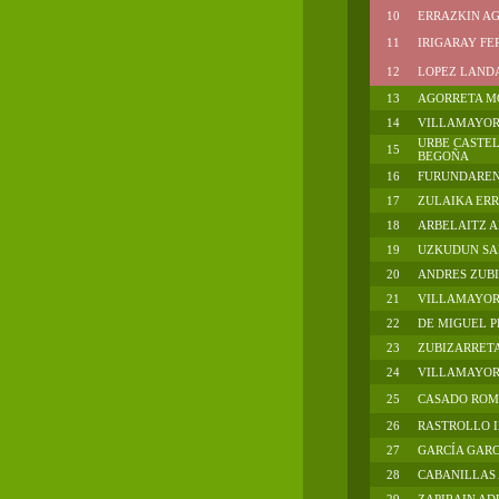
10
ERRAZKIN A
11
IRIGARAY FE
12
LOPEZ LANDA,
13
AGORRETA M
14
VILLAMAYOR
URBE CASTEL
15
BEGOÑA
16
FURUNDAREN
17
ZULAIKA ERR
18
ARBELAITZ A
19
UZKUDUN SA
20
ANDRES ZUBI
21
VILLAMAYOR
22
DE MIGUEL PE
23
ZUBIZARRETA
24
VILLAMAYOR .
25
CASADO ROME
26
RASTROLLO I
27
GARCÍA GARC
28
CABANILLAS 