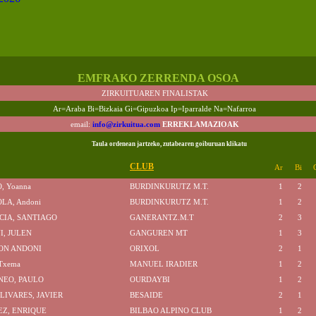
EMFRAKO ZERRENDA OSOA
ZIRKUITUAREN FINALISTAK
Ar=Araba Bi=Bizkaia Gi=Gipuzkoa Ip=Iparralde Na=Nafarroa
email:
info@zirkuitua.com
ERREKLAMAZIOAK
Taula ordenean jartzeko, zutabearen goiburuan klikatu
CLUB
Ar
Bi
, Yoanna
BURDINKURUTZ M.T.
1
2
LA, Andoni
BURDINKURUTZ M.T.
1
2
CIA, SANTIAGO
GANERANTZ.M.T
2
3
I, JULEN
GANGUREN MT
1
3
JON ANDONI
ORIXOL
2
1
Txema
MANUEL IRADIER
1
2
NEO, PAULO
OURDAYBI
1
2
LIVARES, JAVIER
BESAIDE
2
1
Z, ENRIQUE
BILBAO ALPINO CLUB
1
2