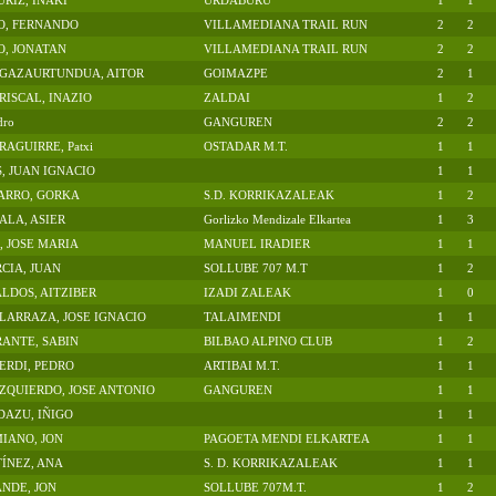
URIZ, IÑAKI
URDABURU
1
1
O, FERNANDO
VILLAMEDIANA TRAIL RUN
2
2
O, JONATAN
VILLAMEDIANA TRAIL RUN
2
2
AGAZAURTUNDUA, AITOR
GOIMAZPE
2
1
ISCAL, INAZIO
ZALDAI
1
2
dro
GANGUREN
2
2
AGUIRRE, Patxi
OSTADAR M.T.
1
1
, JUAN IGNACIO
1
1
ARRO, GORKA
S.D. KORRIKAZALEAK
1
2
ALA, ASIER
Gorlizko Mendizale Elkartea
1
3
, JOSE MARIA
MANUEL IRADIER
1
1
CIA, JUAN
SOLLUBE 707 M.T
1
2
LDOS, AITZIBER
IZADI ZALEAK
1
0
ARRAZA, JOSE IGNACIO
TALAIMENDI
1
1
ANTE, SABIN
BILBAO ALPINO CLUB
1
2
ERDI, PEDRO
ARTIBAI M.T.
1
1
ZQUIERDO, JOSE ANTONIO
GANGUREN
1
1
DAZU, IÑIGO
1
1
IANO, JON
PAGOETA MENDI ELKARTEA
1
1
ÍNEZ, ANA
S. D. KORRIKAZALEAK
1
1
NDE, JON
SOLLUBE 707M.T.
1
2