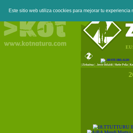
Este sitio web utiliza coockies para mejorar tu experiencia
EU
|
Zirkuitua
|
...beste ibilaldi
|
Shebe Peña
|
Ko
2