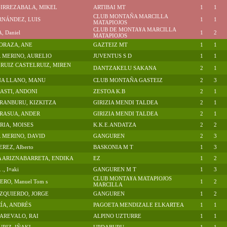
GIRREZABALA, MIKEL
ARTIBAI MT
1
1
CLUB MONTAÑA MARCILLA
RNÁNDEZ, LUIS
1
1
MATAPIOJOS
CLUB DE MONTA¥A MARCILLA
 Daniel
1
2
MATAPIOJOS
ORAZA, ANE
GAZTEIZ MT
1
1
 MERINO, AURELIO
JUVENTUS S D
1
1
RUIZ CASTELRUIZ, MIREN
DANTZAKELU SAKANA
2
1
A LLANO, MANU
CLUB MONTAÑA GASTEIZ
2
3
ASTI, ANDONI
ZESTOA K.B
2
1
RANBURU, KIZKITZA
GIRIZIA MENDI TALDEA
2
1
RASUA, ANDER
GIRIZIA MENDI TALDEA
2
1
RIA, MOISES
K.K.E.ANDATZA
2
2
 MERINO, DAVID
GANGUREN
2
3
REZ, Alberto
BASKONIA M T
1
3
 ARIZNABARRETA, ENDIKA
EZ
1
2
, I¤aki
GANGUREN M T
1
3
CLUB MONTA¥A MATAPIOJOS
RO, Manuel Tom s
1
2
MARCILLA
ZQUIERDO, JORGE
GANGUREN
1
2
ÍA, ANDRÉS
PAGOETA MENDIZALE ELKARTEA
1
1
AREVALO, RAI
ALPINO UZTURRE
1
1