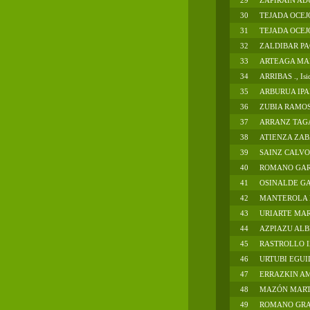
29
ZAPIRAIN AD
30
TEJADA OCEJ
31
TEJADA OCEJ
32
ZALDIBAR P
33
ARTEAGA MAR
34
ARRIBAS ., Isi
35
ARBURUA IPAR
36
ZUBIA RAMOS
37
ARRANZ TAG
38
ATIENZA ZAB
39
SAINZ CALVO
40
ROMANO GAR
41
OSINALDE GA
42
MANTEROLA L
43
URIARTE MAR
44
AZPIAZU ALB
45
RASTROLLO I
46
URTUBI EGUI
47
ERRAZKIN AM
48
MAZÓN MART
49
ROMANO GRA