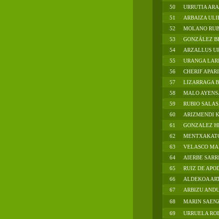
50
URRUTIA ARA
51
ARBAIZA ULI
52
MOLANO RUBI
53
GONZÁLEZ BE
54
ARZALLUS UR
55
URANGA LAR
56
CHERIF APAR
57
LIZARRAGA B
58
MALO AYENS
59
RUBIO SALAS
60
ARIZMENDI 
61
GONZALEZ H
62
MENTXAKATOR
63
VELASCO MAR
64
AIERBE SARRI
65
RUIZ DE APO
66
ALDEKOA ART
67
ARBIZU ANDU
68
MARIN SAEN
69
URRUELA ROB