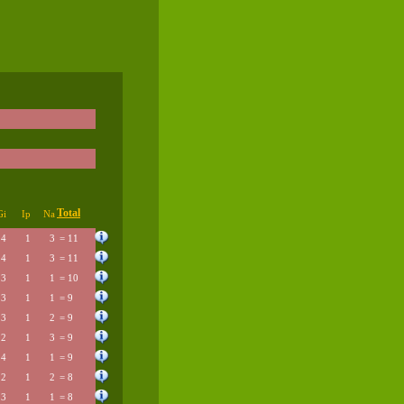
Total
Gi
Ip
Na
4
1
3
= 11
4
1
3
= 11
3
1
1
= 10
3
1
1
= 9
3
1
2
= 9
2
1
3
= 9
4
1
1
= 9
2
1
2
= 8
3
1
1
= 8