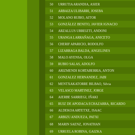
50
URRUTIA ARANDIA, ASIER
51
ARBAIZA ULIBARRI, JOSEBA
52
MOLANO RUBIO, AITOR
53
GONZÁLEZ BENITO, JAVIER IGNACIO
54
ARZALLUS URREIZTI, ANDONI
55
URANGA LARRAÑAGA, ANICETO
56
CHERIF APARICIO, RODOLFO
57
LIZARRAGA BALDA, ANGELINES
58
MALO AYENSA, OLGA
59
RUBIO SALAS, ADOLFO
60
ARIZMENDI KORTABERRIA, ANTON
61
GONZALEZ HERNANDEZ, JABI
62
MENTXAKATORRE BILBAO, Silvia
63
VELASCO MARTINEZ, JORGE
64
AIERBE SARRIEGI, IÑAKI
65
RUIZ DE APODACA ECHAZARRA, RICARDO
66
ALDEKOA ARTETXE, ISAAC
67
ARBIZU ANDUEZA, PATXI
68
MARIN SAENZ, JONATHAN
69
URRUELA ROBINA, GAIZKA