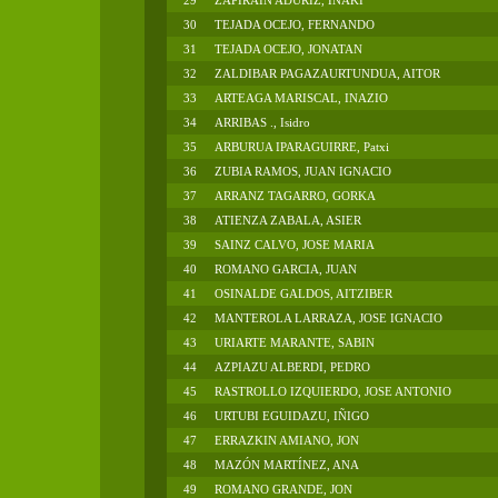
29
ZAPIRAIN ADURIZ, IÑAKI
30
TEJADA OCEJO, FERNANDO
31
TEJADA OCEJO, JONATAN
32
ZALDIBAR PAGAZAURTUNDUA, AITOR
33
ARTEAGA MARISCAL, INAZIO
34
ARRIBAS ., Isidro
35
ARBURUA IPARAGUIRRE, Patxi
36
ZUBIA RAMOS, JUAN IGNACIO
37
ARRANZ TAGARRO, GORKA
38
ATIENZA ZABALA, ASIER
39
SAINZ CALVO, JOSE MARIA
40
ROMANO GARCIA, JUAN
41
OSINALDE GALDOS, AITZIBER
42
MANTEROLA LARRAZA, JOSE IGNACIO
43
URIARTE MARANTE, SABIN
44
AZPIAZU ALBERDI, PEDRO
45
RASTROLLO IZQUIERDO, JOSE ANTONIO
46
URTUBI EGUIDAZU, IÑIGO
47
ERRAZKIN AMIANO, JON
48
MAZÓN MARTÍNEZ, ANA
49
ROMANO GRANDE, JON