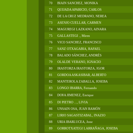
70
BIAIN SANCHEZ, MONIKA
71
QUIJADA APARICIO, CARLOS
72
DE LA CRUZ MEDRANO, NEREA
73
ASENJO CUELLAR, CARMEN
74
MAGUREGI LAZKANO, AINARA
75
GALLASTEGI ., Miren
76
VICO SANCHEZ, FRANCISCO
77
SANZ OTXAGABIA, RAFAEL
78
BALADO SÁNCHEZ, ANDRÉS
79
OLALDE VERANO, IGNACIO
80
IRASTORZA IRASTORZA, IGOR
81
GORDOA ASKASIBAR, ALBERTO
82
MANTEROLA ZABALLA, JOSEBA
83
LONGO IBARRA, Fernando
84
DO¥A JIMENEZ, Enrique
85
DI PIETRO ..., LIVIA
86
UNSAIN OSA, JUAN RAMÓN
87
LIRIO SAGASTIZABAL, INAZIO
88
URIA IBARLUCEA, Jone
89
GORROTXATEGI LARRAÑAGA, JOSEBA