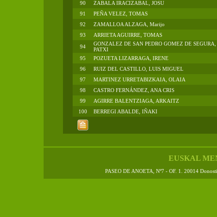
90
ZABALA IRACIZABAL, JOSU
91
PEÑA VELEZ, TOMAS
92
ZAMALLOA ALZAGA, Marijo
93
ARRIETA AGUIRRE, TOMAS
GONZALEZ DE SAN PEDRO GOMEZ DE SEGURA,
94
PATXI
95
POZUETA LIZARRAGA, IRENE
96
RUIZ DEL CASTILLO, LUIS MIGUEL
97
MARTINEZ URRETABIZKAIA, OLAIA
98
CASTRO FERNÁNDEZ, ANA CRIS
99
AGIRRE BALENTZIAGA, ARKAITZ
100
BERREGI ABALDE, IÑAKI
EUSKAL ME
PASEO DE ANOETA, Nº7 - OF. 1. 20014 Donos