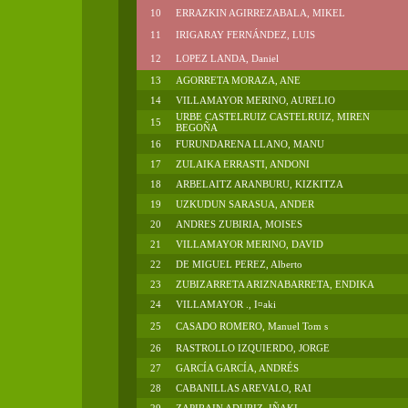
10
ERRAZKIN AGIRREZABALA, MIKEL
11
IRIGARAY FERNÁNDEZ, LUIS
12
LOPEZ LANDA, Daniel
13
AGORRETA MORAZA, ANE
14
VILLAMAYOR MERINO, AURELIO
URBE CASTELRUIZ CASTELRUIZ, MIREN
15
BEGOÑA
16
FURUNDARENA LLANO, MANU
17
ZULAIKA ERRASTI, ANDONI
18
ARBELAITZ ARANBURU, KIZKITZA
19
UZKUDUN SARASUA, ANDER
20
ANDRES ZUBIRIA, MOISES
21
VILLAMAYOR MERINO, DAVID
22
DE MIGUEL PEREZ, Alberto
23
ZUBIZARRETA ARIZNABARRETA, ENDIKA
24
VILLAMAYOR ., I¤aki
25
CASADO ROMERO, Manuel Tom s
26
RASTROLLO IZQUIERDO, JORGE
27
GARCÍA GARCÍA, ANDRÉS
28
CABANILLAS AREVALO, RAI