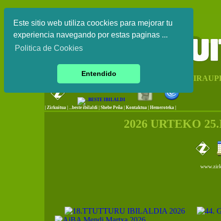
Este sitio web utiliza coockies para mejorar tu
experiencia navegando por estas paginas ...
Politica de Cookies
Entendido
EUSKAL HERRIKO IRAUP
|
Zirkuitua
|
...beste ibilaldi
|
Shebe Peña
|
Kontaktua
|
Hemeroteka |
2026 URTEKO 25
www.zirk