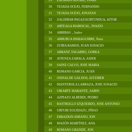
29
ZAPIRAIN ADURIZ, IÑAKI
30
TEJADA OCEJO, FERNANDO
31
TEJADA OCEJO, JONATAN
32
ZALDIBAR PAGAZAURTUNDUA, AITOR
33
ARTEAGA MARISCAL, INAZIO
34
ARRIBAS ., Isidro
35
ARBURUA IPARAGUIRRE, Patxi
36
ZUBIA RAMOS, JUAN IGNACIO
37
ARRANZ TAGARRO, GORKA
38
ATIENZA ZABALA, ASIER
39
SAINZ CALVO, JOSE MARIA
40
ROMANO GARCIA, JUAN
41
OSINALDE GALDOS, AITZIBER
42
MANTEROLA LARRAZA, JOSE IGNACIO
43
URIARTE MARANTE, SABIN
44
AZPIAZU ALBERDI, PEDRO
45
RASTROLLO IZQUIERDO, JOSE ANTONIO
46
URTUBI EGUIDAZU, IÑIGO
47
ERRAZKIN AMIANO, JON
48
MAZÓN MARTÍNEZ, ANA
49
ROMANO GRANDE, JON