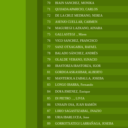
70
BIAIN SANCHEZ, MONIKA
71
QUIJADA APARICIO, CARLOS
72
DE LA CRUZ MEDRANO, NEREA
73
ASENJO CUELLAR, CARMEN
74
MAGUREGI LAZKANO, AINARA
75
GALLASTEGI ., Miren
76
VICO SANCHEZ, FRANCISCO
77
SANZ OTXAGABIA, RAFAEL
78
BALADO SÁNCHEZ, ANDRÉS
79
OLALDE VERANO, IGNACIO
80
IRASTORZA IRASTORZA, IGOR
81
GORDOA ASKASIBAR, ALBERTO
82
MANTEROLA ZABALLA, JOSEBA
83
LONGO IBARRA, Fernando
84
DO¥A JIMENEZ, Enrique
85
DI PIETRO ..., LIVIA
86
UNSAIN OSA, JUAN RAMÓN
87
LIRIO SAGASTIZABAL, INAZIO
88
URIA IBARLUCEA, Jone
89
GORROTXATEGI LARRAÑAGA, JOSEBA