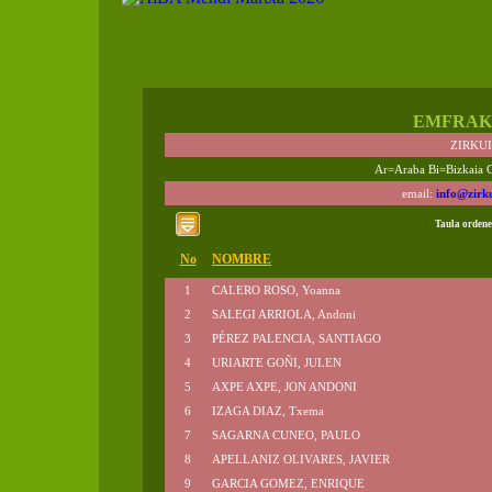
EMFRAK
ZIRKU
Ar=Araba Bi=Bizkaia 
email:
info@zirk
Taula ordene
No
NOMBRE
1
CALERO ROSO, Yoanna
2
SALEGI ARRIOLA, Andoni
3
PÉREZ PALENCIA, SANTIAGO
4
URIARTE GOÑI, JULEN
5
AXPE AXPE, JON ANDONI
6
IZAGA DIAZ, Txema
7
SAGARNA CUNEO, PAULO
8
APELLANIZ OLIVARES, JAVIER
9
GARCIA GOMEZ, ENRIQUE