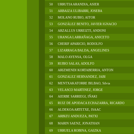
50
URRUTIA ARANDIA, ASIER
51
ARBAIZA ULIBARRI, JOSEBA
52
MOLANO RUBIO, AITOR
53
GONZÁLEZ BENITO, JAVIER IGNACIO
54
ARZALLUS URREIZTI, ANDONI
55
URANGA LARRAÑAGA, ANICETO
56
CHERIF APARICIO, RODOLFO
57
LIZARRAGA BALDA, ANGELINES
58
MALO AYENSA, OLGA
59
RUBIO SALAS, ADOLFO
60
ARIZMENDI KORTABERRIA, ANTON
61
GONZALEZ HERNANDEZ, JABI
62
MENTXAKATORRE BILBAO, Silvia
63
VELASCO MARTINEZ, JORGE
64
AIERBE SARRIEGI, IÑAKI
65
RUIZ DE APODACA ECHAZARRA, RICARDO
66
ALDEKOA ARTETXE, ISAAC
67
ARBIZU ANDUEZA, PATXI
68
MARIN SAENZ, JONATHAN
69
URRUELA ROBINA, GAIZKA