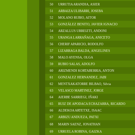
50
URRUTIA ARANDIA, ASIER
51
ARBAIZA ULIBARRI, JOSEBA
52
MOLANO RUBIO, AITOR
53
GONZÁLEZ BENITO, JAVIER IGNACIO
54
ARZALLUS URREIZTI, ANDONI
55
URANGA LARRAÑAGA, ANICETO
56
CHERIF APARICIO, RODOLFO
57
LIZARRAGA BALDA, ANGELINES
58
MALO AYENSA, OLGA
59
RUBIO SALAS, ADOLFO
60
ARIZMENDI KORTABERRIA, ANTON
61
GONZALEZ HERNANDEZ, JABI
62
MENTXAKATORRE BILBAO, Silvia
63
VELASCO MARTINEZ, JORGE
64
AIERBE SARRIEGI, IÑAKI
65
RUIZ DE APODACA ECHAZARRA, RICARDO
66
ALDEKOA ARTETXE, ISAAC
67
ARBIZU ANDUEZA, PATXI
68
MARIN SAENZ, JONATHAN
69
URRUELA ROBINA, GAIZKA