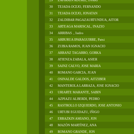
29
ZAPIRAIN ADURIZ, IÑAKI
30
TEJADA OCEJO, FERNANDO
31
TEJADA OCEJO, JONATAN
32
ZALDIBAR PAGAZAURTUNDUA, AITOR
33
ARTEAGA MARISCAL, INAZIO
34
ARRIBAS ., Isidro
35
ARBURUA IPARAGUIRRE, Patxi
36
ZUBIA RAMOS, JUAN IGNACIO
37
ARRANZ TAGARRO, GORKA
38
ATIENZA ZABALA, ASIER
39
SAINZ CALVO, JOSE MARIA
40
ROMANO GARCIA, JUAN
41
OSINALDE GALDOS, AITZIBER
42
MANTEROLA LARRAZA, JOSE IGNACIO
43
URIARTE MARANTE, SABIN
44
AZPIAZU ALBERDI, PEDRO
45
RASTROLLO IZQUIERDO, JOSE ANTONIO
46
URTUBI EGUIDAZU, IÑIGO
47
ERRAZKIN AMIANO, JON
48
MAZÓN MARTÍNEZ, ANA
49
ROMANO GRANDE, JON