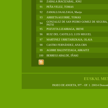
90
ZABALA IRACIZABAL, JOSU
91
PEÑA VELEZ, TOMAS
92
ZAMALLOA ALZAGA, Marijo
93
ARRIETA AGUIRRE, TOMAS
GONZALEZ DE SAN PEDRO GOMEZ DE SEGURA,
94
PATXI
95
POZUETA LIZARRAGA, IRENE
96
RUIZ DEL CASTILLO, LUIS MIGUEL
97
MARTINEZ URRETABIZKAIA, OLAIA
98
CASTRO FERNÁNDEZ, ANA CRIS
99
AGIRRE BALENTZIAGA, ARKAITZ
100
BERREGI ABALDE, IÑAKI
EUSKAL ME
PASEO DE ANOETA, Nº7 - OF. 1. 20014 Donos