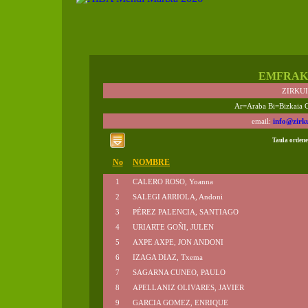
EMFRAK
ZIRKU
Ar=Araba Bi=Bizkaia 
email:
info@zirk
Taula ordene
No
NOMBRE
1
CALERO ROSO, Yoanna
2
SALEGI ARRIOLA, Andoni
3
PÉREZ PALENCIA, SANTIAGO
4
URIARTE GOÑI, JULEN
5
AXPE AXPE, JON ANDONI
6
IZAGA DIAZ, Txema
7
SAGARNA CUNEO, PAULO
8
APELLANIZ OLIVARES, JAVIER
9
GARCIA GOMEZ, ENRIQUE