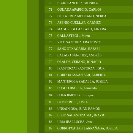
70
BIAIN SANCHEZ, MONIKA
71
QUIJADA APARICIO, CARLOS
72
DE LA CRUZ MEDRANO, NEREA
73
ASENJO CUELLAR, CARMEN
74
MAGUREGI LAZKANO, AINARA
75
GALLASTEGI ., Miren
76
VICO SANCHEZ, FRANCISCO
77
SANZ OTXAGABIA, RAFAEL
78
BALADO SÁNCHEZ, ANDRÉS
79
OLALDE VERANO, IGNACIO
80
IRASTORZA IRASTORZA, IGOR
81
GORDOA ASKASIBAR, ALBERTO
82
MANTEROLA ZABALLA, JOSEBA
83
LONGO IBARRA, Fernando
84
DO¥A JIMENEZ, Enrique
85
DI PIETRO ..., LIVIA
86
UNSAIN OSA, JUAN RAMÓN
87
LIRIO SAGASTIZABAL, INAZIO
88
URIA IBARLUCEA, Jone
89
GORROTXATEGI LARRAÑAGA, JOSEBA