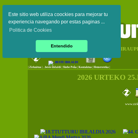
Este sitio web utiliza coockies para mejorar tu
experiencia navegando por estas paginas ...
Politica de Cookies
Entendido
EUSKAL HERRIKO IRAUP
|
Zirkuitua
|
...beste ibilaldi
|
Shebe Peña
|
Kontaktua
|
Hemeroteka |
2026 URTEKO 25
www.zirk