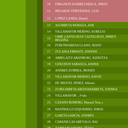
10
ERRAZKIN AGIRREZABALA, MIKEL
11
IRIGARAY FERNÁNDEZ, LUIS
12
LOPEZ LANDA, Daniel
13
AGORRETA MORAZA, ANE
14
VILLAMAYOR MERINO, AURELIO
URBE CASTELRUIZ CASTELRUIZ, MIREN
15
BEGOÑA
16
FURUNDARENA LLANO, MANU
17
ZULAIKA ERRASTI, ANDONI
18
ARBELAITZ ARANBURU, KIZKITZA
19
UZKUDUN SARASUA, ANDER
20
ANDRES ZUBIRIA, MOISES
21
VILLAMAYOR MERINO, DAVID
22
DE MIGUEL PEREZ, Alberto
23
ZUBIZARRETA ARIZNABARRETA, ENDIKA
24
VILLAMAYOR ., I¤aki
25
CASADO ROMERO, Manuel Tom s
26
RASTROLLO IZQUIERDO, JORGE
27
GARCÍA GARCÍA, ANDRÉS
28
CABANILLAS AREVALO, RAI