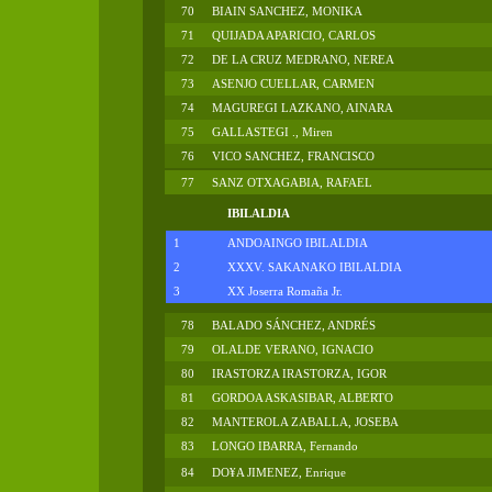
70
BIAIN SANCHEZ, MONIKA
71
QUIJADA APARICIO, CARLOS
72
DE LA CRUZ MEDRANO, NEREA
73
ASENJO CUELLAR, CARMEN
74
MAGUREGI LAZKANO, AINARA
75
GALLASTEGI ., Miren
76
VICO SANCHEZ, FRANCISCO
77
SANZ OTXAGABIA, RAFAEL
IBILALDIA
1
ANDOAINGO IBILALDIA
2
XXXV. SAKANAKO IBILALDIA
3
XX Joserra Romaña Jr.
78
BALADO SÁNCHEZ, ANDRÉS
79
OLALDE VERANO, IGNACIO
80
IRASTORZA IRASTORZA, IGOR
81
GORDOA ASKASIBAR, ALBERTO
82
MANTEROLA ZABALLA, JOSEBA
83
LONGO IBARRA, Fernando
84
DO¥A JIMENEZ, Enrique