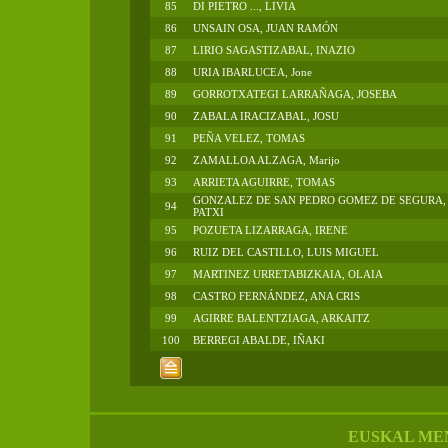
85
DI PIETRO ..., LIVIA
86
UNSAIN OSA, JUAN RAMÓN
87
LIRIO SAGASTIZABAL, INAZIO
88
URIA IBARLUCEA, Jone
89
GORROTXATEGI LARRAÑAGA, JOSEBA
90
ZABALA IRACIZABAL, JOSU
91
PEÑA VELEZ, TOMAS
92
ZAMALLOA ALZAGA, Marijo
93
ARRIETA AGUIRRE, TOMAS
GONZALEZ DE SAN PEDRO GOMEZ DE SEGURA,
94
PATXI
95
POZUETA LIZARRAGA, IRENE
96
RUIZ DEL CASTILLO, LUIS MIGUEL
97
MARTINEZ URRETABIZKAIA, OLAIA
98
CASTRO FERNÁNDEZ, ANA CRIS
99
AGIRRE BALENTZIAGA, ARKAITZ
100
BERREGI ABALDE, IÑAKI
EUSKAL ME