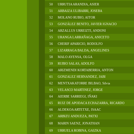
50
URRUTIA ARANDIA, ASIER
51
ARBAIZA ULIBARRI, JOSEBA
52
MOLANO RUBIO, AITOR
53
GONZÁLEZ BENITO, JAVIER IGNACIO
54
ARZALLUS URREIZTI, ANDONI
55
URANGA LARRAÑAGA, ANICETO
56
CHERIF APARICIO, RODOLFO
57
LIZARRAGA BALDA, ANGELINES
58
MALO AYENSA, OLGA
59
RUBIO SALAS, ADOLFO
60
ARIZMENDI KORTABERRIA, ANTON
61
GONZALEZ HERNANDEZ, JABI
62
MENTXAKATORRE BILBAO, Silvia
63
VELASCO MARTINEZ, JORGE
64
AIERBE SARRIEGI, IÑAKI
65
RUIZ DE APODACA ECHAZARRA, RICARDO
66
ALDEKOA ARTETXE, ISAAC
67
ARBIZU ANDUEZA, PATXI
68
MARIN SAENZ, JONATHAN
69
URRUELA ROBINA, GAIZKA