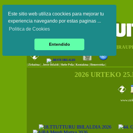
Este sitio web utiliza coockies para mejorar tu
experiencia navegando por estas paginas ...
Politica de Cookies
Entendido
EUSKAL HERRIKO IRAUP
|
Zirkuitua
|
...beste ibilaldi
|
Shebe Peña
|
Kontaktua
|
Hemeroteka |
2026 URTEKO 25
www.zirk