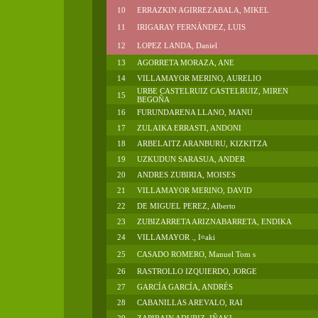
10
ERRAZKIN AGIRREZABALA, MIKEL
11
IRIGARAY FERNÁNDEZ, LUIS
12
LOPEZ LANDA, Daniel
13
AGORRETA MORAZA, ANE
14
VILLAMAYOR MERINO, AURELIO
URBE CASTELRUIZ CASTELRUIZ, MIREN
15
BEGOÑA
16
FURUNDARENA LLANO, MANU
17
ZULAIKA ERRASTI, ANDONI
18
ARBELAITZ ARANBURU, KIZKITZA
19
UZKUDUN SARASUA, ANDER
20
ANDRES ZUBIRIA, MOISES
21
VILLAMAYOR MERINO, DAVID
22
DE MIGUEL PEREZ, Alberto
23
ZUBIZARRETA ARIZNABARRETA, ENDIKA
24
VILLAMAYOR ., I¤aki
25
CASADO ROMERO, Manuel Tom s
26
RASTROLLO IZQUIERDO, JORGE
27
GARCÍA GARCÍA, ANDRÉS
28
CABANILLAS AREVALO, RAI