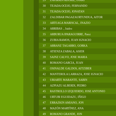
29
ZAPIRAIN ADURIZ, IÑAKI
30
TEJADA OCEJO, FERNANDO
31
TEJADA OCEJO, JONATAN
32
ZALDIBAR PAGAZAURTUNDUA, AITOR
33
ARTEAGA MARISCAL, INAZIO
34
ARRIBAS ., Isidro
35
ARBURUA IPARAGUIRRE, Patxi
36
ZUBIA RAMOS, JUAN IGNACIO
37
ARRANZ TAGARRO, GORKA
38
ATIENZA ZABALA, ASIER
39
SAINZ CALVO, JOSE MARIA
40
ROMANO GARCIA, JUAN
41
OSINALDE GALDOS, AITZIBER
42
MANTEROLA LARRAZA, JOSE IGNACIO
43
URIARTE MARANTE, SABIN
44
AZPIAZU ALBERDI, PEDRO
45
RASTROLLO IZQUIERDO, JOSE ANTONIO
46
URTUBI EGUIDAZU, IÑIGO
47
ERRAZKIN AMIANO, JON
48
MAZÓN MARTÍNEZ, ANA
49
ROMANO GRANDE, JON