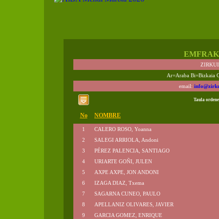
EMFRAK
ZIRKU
Ar=Araba Bi=Bizkaia 
email:
info@zirk
Taula ordene
No
NOMBRE
1
CALERO ROSO, Yoanna
2
SALEGI ARRIOLA, Andoni
3
PÉREZ PALENCIA, SANTIAGO
4
URIARTE GOÑI, JULEN
5
AXPE AXPE, JON ANDONI
6
IZAGA DIAZ, Txema
7
SAGARNA CUNEO, PAULO
8
APELLANIZ OLIVARES, JAVIER
9
GARCIA GOMEZ, ENRIQUE