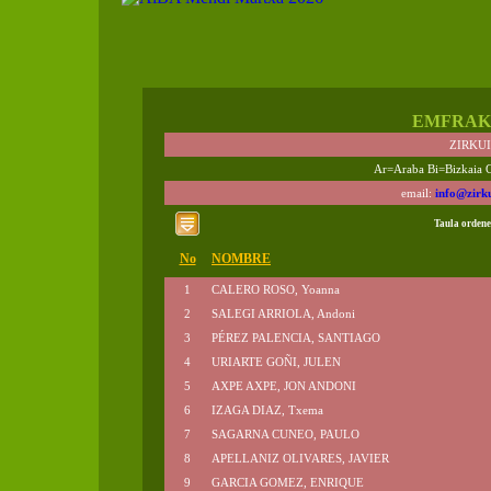
EMFRAK
ZIRKU
Ar=Araba Bi=Bizkaia 
email:
info@zirk
Taula ordene
No
NOMBRE
1
CALERO ROSO, Yoanna
2
SALEGI ARRIOLA, Andoni
3
PÉREZ PALENCIA, SANTIAGO
4
URIARTE GOÑI, JULEN
5
AXPE AXPE, JON ANDONI
6
IZAGA DIAZ, Txema
7
SAGARNA CUNEO, PAULO
8
APELLANIZ OLIVARES, JAVIER
9
GARCIA GOMEZ, ENRIQUE