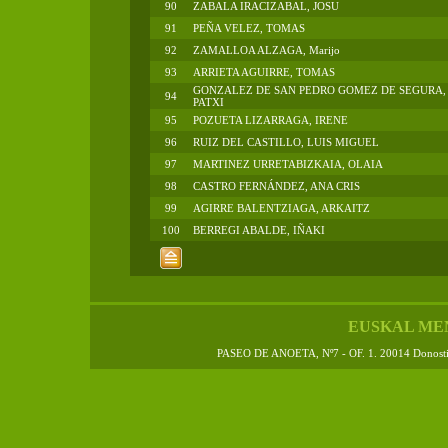
90
ZABALA IRACIZABAL, JOSU
91
PEÑA VELEZ, TOMAS
92
ZAMALLOA ALZAGA, Marijo
93
ARRIETA AGUIRRE, TOMAS
GONZALEZ DE SAN PEDRO GOMEZ DE SEGURA,
94
PATXI
95
POZUETA LIZARRAGA, IRENE
96
RUIZ DEL CASTILLO, LUIS MIGUEL
97
MARTINEZ URRETABIZKAIA, OLAIA
98
CASTRO FERNÁNDEZ, ANA CRIS
99
AGIRRE BALENTZIAGA, ARKAITZ
100
BERREGI ABALDE, IÑAKI
EUSKAL ME
PASEO DE ANOETA, Nº7 - OF. 1. 20014 Donos