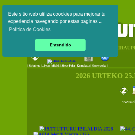
Este sitio web utiliza coockies para mejorar tu
experiencia navegando por estas paginas ...
Politica de Cookies
Entendido
EUSKAL HERRIKO IRAUP
|
Zirkuitua
|
...beste ibilaldi
|
Shebe Peña
|
Kontaktua
|
Hemeroteka |
2026 URTEKO 25
www.zirk