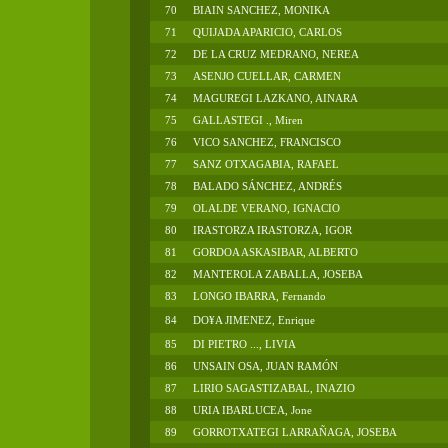
70
BIAIN SANCHEZ, MONIKA
71
QUIJADA APARICIO, CARLOS
72
DE LA CRUZ MEDRANO, NEREA
73
ASENJO CUELLAR, CARMEN
74
MAGUREGI LAZKANO, AINARA
75
GALLASTEGI ., Miren
76
VICO SANCHEZ, FRANCISCO
77
SANZ OTXAGABIA, RAFAEL
78
BALADO SÁNCHEZ, ANDRÉS
79
OLALDE VERANO, IGNACIO
80
IRASTORZA IRASTORZA, IGOR
81
GORDOA ASKASIBAR, ALBERTO
82
MANTEROLA ZABALLA, JOSEBA
83
LONGO IBARRA, Fernando
84
DO¥A JIMENEZ, Enrique
85
DI PIETRO ..., LIVIA
86
UNSAIN OSA, JUAN RAMÓN
87
LIRIO SAGASTIZABAL, INAZIO
88
URIA IBARLUCEA, Jone
89
GORROTXATEGI LARRAÑAGA, JOSEBA