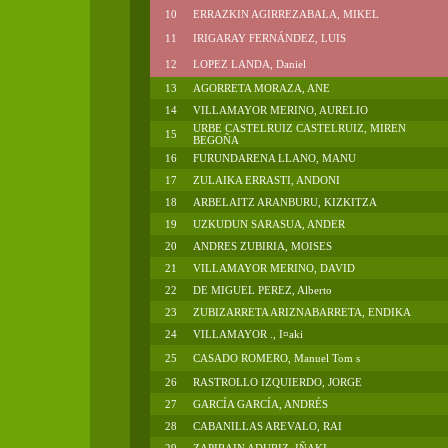
10
ERRAZKIN AGIRREZABALA, MIKEL
11
IRIGARAY FERNÁNDEZ, LUIS
12
LOPEZ LANDA, Daniel
13
AGORRETA MORAZA, ANE
14
VILLAMAYOR MERINO, AURELIO
URBE CASTELRUIZ CASTELRUIZ, MIREN
15
BEGOÑA
16
FURUNDARENA LLANO, MANU
17
ZULAIKA ERRASTI, ANDONI
18
ARBELAITZ ARANBURU, KIZKITZA
19
UZKUDUN SARASUA, ANDER
20
ANDRES ZUBIRIA, MOISES
21
VILLAMAYOR MERINO, DAVID
22
DE MIGUEL PEREZ, Alberto
23
ZUBIZARRETA ARIZNABARRETA, ENDIKA
24
VILLAMAYOR ., I¤aki
25
CASADO ROMERO, Manuel Tom s
26
RASTROLLO IZQUIERDO, JORGE
27
GARCÍA GARCÍA, ANDRÉS
28
CABANILLAS AREVALO, RAI