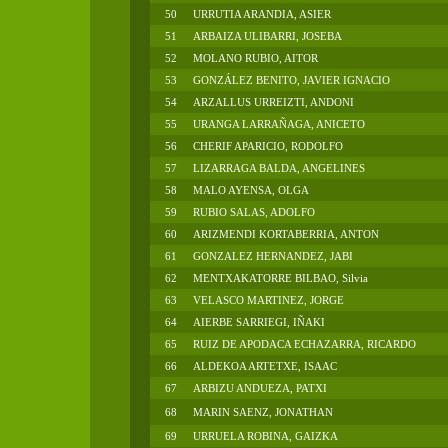
50
URRUTIA ARANDIA, ASIER
51
ARBAIZA ULIBARRI, JOSEBA
52
MOLANO RUBIO, AITOR
53
GONZÁLEZ BENITO, JAVIER IGNACIO
54
ARZALLUS URREIZTI, ANDONI
55
URANGA LARRAÑAGA, ANICETO
56
CHERIF APARICIO, RODOLFO
57
LIZARRAGA BALDA, ANGELINES
58
MALO AYENSA, OLGA
59
RUBIO SALAS, ADOLFO
60
ARIZMENDI KORTABERRIA, ANTON
61
GONZALEZ HERNANDEZ, JABI
62
MENTXAKATORRE BILBAO, Silvia
63
VELASCO MARTINEZ, JORGE
64
AIERBE SARRIEGI, IÑAKI
65
RUIZ DE APODACA ECHAZARRA, RICARDO
66
ALDEKOA ARTETXE, ISAAC
67
ARBIZU ANDUEZA, PATXI
68
MARIN SAENZ, JONATHAN
69
URRUELA ROBINA, GAIZKA