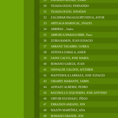
29
ZAPIRAIN ADURIZ, IÑAKI
30
TEJADA OCEJO, FERNANDO
31
TEJADA OCEJO, JONATAN
32
ZALDIBAR PAGAZAURTUNDUA, AITOR
33
ARTEAGA MARISCAL, INAZIO
34
ARRIBAS ., Isidro
35
ARBURUA IPARAGUIRRE, Patxi
36
ZUBIA RAMOS, JUAN IGNACIO
37
ARRANZ TAGARRO, GORKA
38
ATIENZA ZABALA, ASIER
39
SAINZ CALVO, JOSE MARIA
40
ROMANO GARCIA, JUAN
41
OSINALDE GALDOS, AITZIBER
42
MANTEROLA LARRAZA, JOSE IGNACIO
43
URIARTE MARANTE, SABIN
44
AZPIAZU ALBERDI, PEDRO
45
RASTROLLO IZQUIERDO, JOSE ANTONIO
46
URTUBI EGUIDAZU, IÑIGO
47
ERRAZKIN AMIANO, JON
48
MAZÓN MARTÍNEZ, ANA
49
ROMANO GRANDE, JON