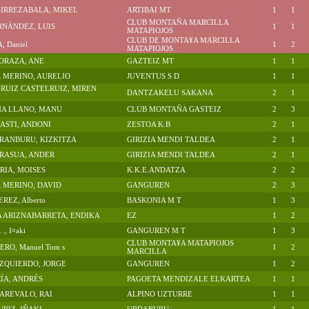
GIRREZABALA, MIKEL
ARTIBAI MT
1
1
CLUB MONTAÑA MARCILLA
RNÁNDEZ, LUIS
1
1
MATAPIOJOS
CLUB DE MONTA¥A MARCILLA
 Daniel
1
2
MATAPIOJOS
ORAZA, ANE
GAZTEIZ MT
1
1
 MERINO, AURELIO
JUVENTUS S D
1
1
RUIZ CASTELRUIZ, MIREN
DANTZAKELU SAKANA
2
1
A LLANO, MANU
CLUB MONTAÑA GASTEIZ
2
3
ASTI, ANDONI
ZESTOA K.B
2
1
RANBURU, KIZKITZA
GIRIZIA MENDI TALDEA
2
1
RASUA, ANDER
GIRIZIA MENDI TALDEA
2
1
RIA, MOISES
K.K.E.ANDATZA
2
2
 MERINO, DAVID
GANGUREN
2
3
REZ, Alberto
BASKONIA M T
1
3
 ARIZNABARRETA, ENDIKA
EZ
1
2
, I¤aki
GANGUREN M T
1
3
CLUB MONTA¥A MATAPIOJOS
RO, Manuel Tom s
1
2
MARCILLA
ZQUIERDO, JORGE
GANGUREN
1
2
ÍA, ANDRÉS
PAGOETA MENDIZALE ELKARTEA
1
1
AREVALO, RAI
ALPINO UZTURRE
1
1