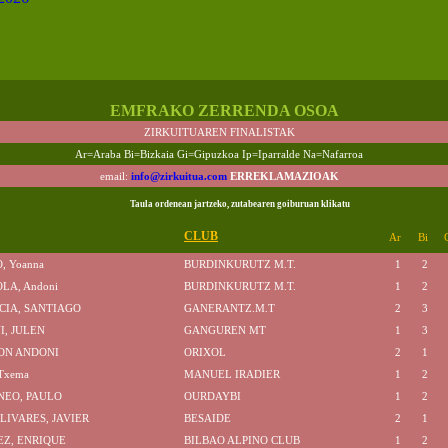
EMFRAKO ZERRENDA OSOA
ZIRKUITUAREN FINALISTAK
Ar=Araba Bi=Bizkaia Gi=Gipuzkoa Ip=Iparralde Na=Nafarroa
email:
info@zirkuitua.com
ERREKLAMAZIOAK
Taula ordenean jartzeko, zutabearen goiburuan klikatu
CLUB
Ar
Bi
, Yoanna
BURDINKURUTZ M.T.
1
2
LA, Andoni
BURDINKURUTZ M.T.
1
2
CIA, SANTIAGO
GANERANTZ.M.T
2
3
I, JULEN
GANGUREN MT
1
3
JON ANDONI
ORIXOL
2
1
Txema
MANUEL IRADIER
1
2
NEO, PAULO
OURDAYBI
1
2
LIVARES, JAVIER
BESAIDE
2
1
Z, ENRIQUE
BILBAO ALPINO CLUB
1
2