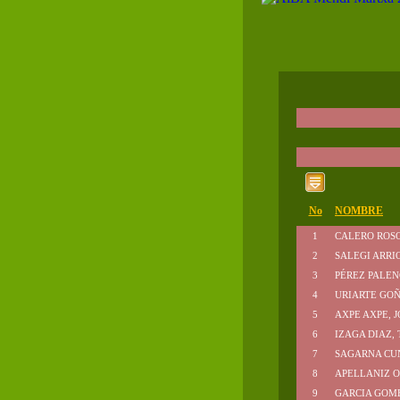
No
NOMBRE
1
CALERO ROSO
2
SALEGI ARRIO
3
PÉREZ PALEN
4
URIARTE GOÑ
5
AXPE AXPE, 
6
IZAGA DIAZ, 
7
SAGARNA CU
8
APELLANIZ O
9
GARCIA GOME