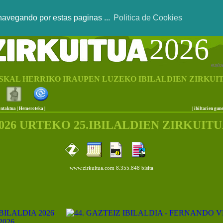
 navegando por estas paginas ...
Politica de Cookies
2026
SKAL HERRIKO IRAUPEN LUZEKO IBILALDIEN ZIRKUI
ntaktua
|
Hemeroteka |
|
ibiltarien gun
026 URTEKO 25.IBILALDIEN ZIRKUIT
www.zirkuitua.com 8.355.848 bisita