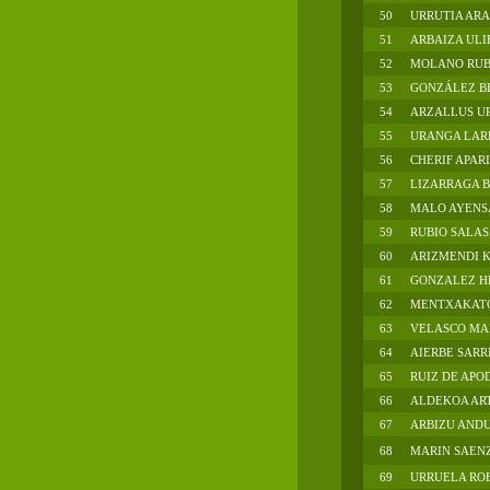
50
URRUTIA ARA
51
ARBAIZA ULI
52
MOLANO RUBI
53
GONZÁLEZ BE
54
ARZALLUS UR
55
URANGA LAR
56
CHERIF APAR
57
LIZARRAGA B
58
MALO AYENS
59
RUBIO SALAS
60
ARIZMENDI 
61
GONZALEZ H
62
MENTXAKATOR
63
VELASCO MAR
64
AIERBE SARRI
65
RUIZ DE APO
66
ALDEKOA ART
67
ARBIZU ANDU
68
MARIN SAEN
69
URRUELA ROB