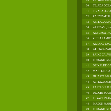
29
ZAPIRAIN AD
30
TEJADA OCEJ
31
TEJADA OCEJ
32
ZALDIBAR P
33
ARTEAGA MAR
34
ARRIBAS ., Isi
35
ARBURUA IPAR
36
ZUBIA RAMOS
37
ARRANZ TAG
38
ATIENZA ZAB
39
SAINZ CALVO
40
ROMANO GAR
41
OSINALDE GA
42
MANTEROLA L
43
URIARTE MAR
44
AZPIAZU ALB
45
RASTROLLO I
46
URTUBI EGUI
47
ERRAZKIN AM
48
MAZÓN MART
49
ROMANO GRA