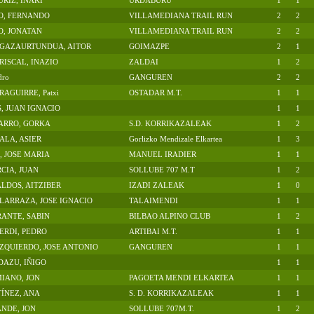
URIZ, IÑAKI
URDABURU
1
1
O, FERNANDO
VILLAMEDIANA TRAIL RUN
2
2
O, JONATAN
VILLAMEDIANA TRAIL RUN
2
2
AGAZAURTUNDUA, AITOR
GOIMAZPE
2
1
ISCAL, INAZIO
ZALDAI
1
2
dro
GANGUREN
2
2
AGUIRRE, Patxi
OSTADAR M.T.
1
1
, JUAN IGNACIO
1
1
ARRO, GORKA
S.D. KORRIKAZALEAK
1
2
ALA, ASIER
Gorlizko Mendizale Elkartea
1
3
, JOSE MARIA
MANUEL IRADIER
1
1
CIA, JUAN
SOLLUBE 707 M.T
1
2
LDOS, AITZIBER
IZADI ZALEAK
1
0
ARRAZA, JOSE IGNACIO
TALAIMENDI
1
1
ANTE, SABIN
BILBAO ALPINO CLUB
1
2
ERDI, PEDRO
ARTIBAI M.T.
1
1
ZQUIERDO, JOSE ANTONIO
GANGUREN
1
1
DAZU, IÑIGO
1
1
IANO, JON
PAGOETA MENDI ELKARTEA
1
1
ÍNEZ, ANA
S. D. KORRIKAZALEAK
1
1
NDE, JON
SOLLUBE 707M.T.
1
2