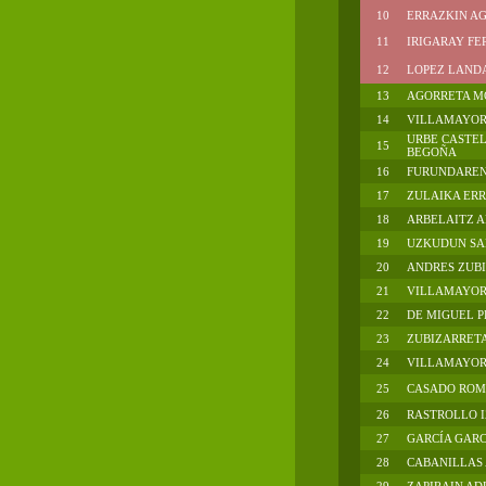
10
ERRAZKIN A
11
IRIGARAY FE
12
LOPEZ LANDA,
13
AGORRETA M
14
VILLAMAYOR
URBE CASTEL
15
BEGOÑA
16
FURUNDAREN
17
ZULAIKA ERR
18
ARBELAITZ A
19
UZKUDUN SA
20
ANDRES ZUBI
21
VILLAMAYOR
22
DE MIGUEL PE
23
ZUBIZARRETA
24
VILLAMAYOR .
25
CASADO ROME
26
RASTROLLO I
27
GARCÍA GARC
28
CABANILLAS 