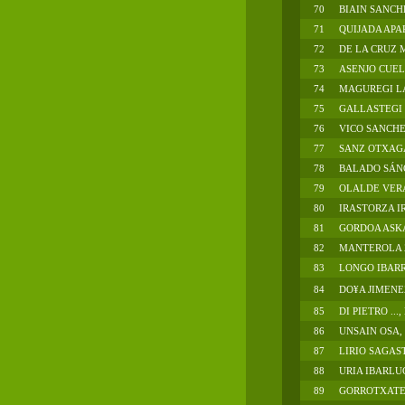
70
BIAIN SANCH
71
QUIJADA APA
72
DE LA CRUZ
73
ASENJO CUE
74
MAGUREGI L
75
GALLASTEGI .
76
VICO SANCHE
77
SANZ OTXAGA
78
BALADO SÁN
79
OLALDE VER
80
IRASTORZA I
81
GORDOA ASKA
82
MANTEROLA 
83
LONGO IBARRA
84
DO¥A JIMENEZ
85
DI PIETRO ...,
86
UNSAIN OSA,
87
LIRIO SAGAS
88
URIA IBARLUC
89
GORROTXATE