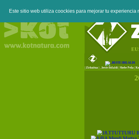
Este sitio web utiliza coockies para mejorar tu experiencia
EU
|
Zirkuitua
|
...beste ibilaldi
|
Shebe Peña
|
Ko
2