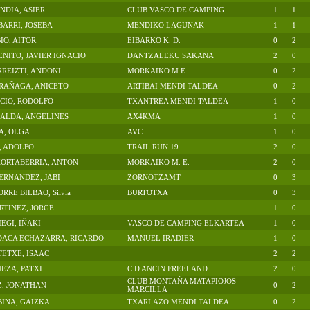
NDIA, ASIER
CLUB VASCO DE CAMPING
1
1
BARRI, JOSEBA
MENDIKO LAGUNAK
1
1
O, AITOR
EIBARKO K. D.
0
2
NITO, JAVIER IGNACIO
DANTZALEKU SAKANA
2
0
REIZTI, ANDONI
MORKAIKO M.E.
0
2
RAÑAGA, ANICETO
ARTIBAI MENDI TALDEA
0
2
ICIO, RODOLFO
TXANTREA MENDI TALDEA
1
0
ALDA, ANGELINES
AX4KMA
1
0
A, OLGA
AVC
1
0
, ADOLFO
TRAIL RUN 19
2
0
KORTABERRIA, ANTON
MORKAIKO M. E.
2
0
ERNANDEZ, JABI
ZORNOTZAMT
0
3
RE BILBAO, Silvia
BURTOTXA
0
3
TINEZ, JORGE
.
1
0
EGI, IÑAKI
VASCO DE CAMPING ELKARTEA
1
0
DACA ECHAZARRA, RICARDO
MANUEL IRADIER
1
0
ETXE, ISAAC
2
2
EZA, PATXI
C D ANCIN FREELAND
2
0
CLUB MONTAÑA MATAPIOJOS
Z, JONATHAN
0
2
MARCILLA
INA, GAIZKA
TXARLAZO MENDI TALDEA
0
2