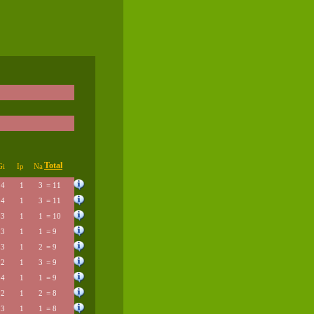
Total
Gi
Ip
Na
4
1
3
= 11
4
1
3
= 11
3
1
1
= 10
3
1
1
= 9
3
1
2
= 9
2
1
3
= 9
4
1
1
= 9
2
1
2
= 8
3
1
1
= 8