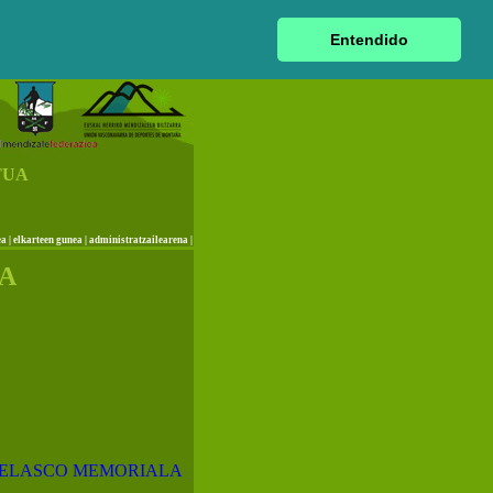
|
euskara
|
castellano
|
français
|
Entendido
TUA
ea
|
elkarteen gunea
|
administratzailearena
|
UA