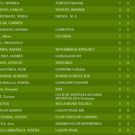
EZ, MONIKA
ZORTZIETAKOAK
1
0
RICIO, CARLOS
MANUEL IRADIER
2
0
 MEDRANO, NEREA
ORIXOL. M. E.
0
1
LLAR, CARMEN
1
1
AZKANO, AINARA
LUMENTZA
2
0
, Miren
CD EIBAR
1
1
Z, FRANCISCO
0
1
BIA, RAFAEL
MUNARRIKOLANDA M.T.
0
1
CHEZ, ANDRÉS
GOIKOGANE MT
1
1
ANO, IGNACIO
TRIZURKO
1
0
RASTORZA, IGOR
GOIHERRI GARAIA
0
1
SIBAR, ALBERTO
BURDIN KURUTZ M.K.
1
0
ZABALLA, JOSEBA
GOIMAZPEITXINAPE
1
1
, Fernando
ZMT
0
1
CULB DE MONTA¥A ATZABAL
, Enrique
1
1
MENDITALDEA Goimazpe
 LIVIA
MUGA MENDI TALDEA
1
0
 JUAN RAMÓN
LAGUN ONAK MB
0
0
TIZABAL, INAZIO
CLUB VASCO DE CAMPING
0
0
EA, Jone
EIBARKO KLUB DEPORTIBOA
0
3
GI LARRAÑAGA, JOSEBA
LAGUN ONAK
0
0