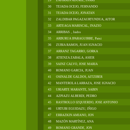
29
ZAPIRAIN ADURIZ, IÑAKI
30
TEJADA OCEJO, FERNANDO
31
TEJADA OCEJO, JONATAN
32
ZALDIBAR PAGAZAURTUNDUA, AITOR
33
ARTEAGA MARISCAL, INAZIO
34
ARRIBAS ., Isidro
35
ARBURUA IPARAGUIRRE, Patxi
36
ZUBIA RAMOS, JUAN IGNACIO
37
ARRANZ TAGARRO, GORKA
38
ATIENZA ZABALA, ASIER
39
SAINZ CALVO, JOSE MARIA
40
ROMANO GARCIA, JUAN
41
OSINALDE GALDOS, AITZIBER
42
MANTEROLA LARRAZA, JOSE IGNACIO
43
URIARTE MARANTE, SABIN
44
AZPIAZU ALBERDI, PEDRO
45
RASTROLLO IZQUIERDO, JOSE ANTONIO
46
URTUBI EGUIDAZU, IÑIGO
47
ERRAZKIN AMIANO, JON
48
MAZÓN MARTÍNEZ, ANA
49
ROMANO GRANDE, JON