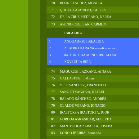
70
BIAIN SANCHEZ, MONIKA
71
QUIJADA APARICIO, CARLOS
72
DE LA CRUZ MEDRANO, NEREA
73
ASENJO CUELLAR, CARMEN
IBILALDIA
1
ANDOAINGO IBILALDIA
2
ZEBERIO HARANA mendi martxa
3
84. FORTUNA MENDI IBILALDIA
4
XXVI ZUIA BIRA
74
MAGUREGI LAZKANO, AINARA
75
GALLASTEGI ., Miren
76
VICO SANCHEZ, FRANCISCO
77
SANZ OTXAGABIA, RAFAEL
78
BALADO SÁNCHEZ, ANDRÉS
79
OLALDE VERANO, IGNACIO
80
IRASTORZA IRASTORZA, IGOR
81
GORDOA ASKASIBAR, ALBERTO
82
MANTEROLA ZABALLA, JOSEBA
83
LONGO IBARRA, Fernando