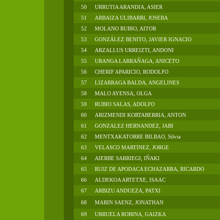
50
URRUTIA ARANDIA, ASIER
51
ARBAIZA ULIBARRI, JOSEBA
52
MOLANO RUBIO, AITOR
53
GONZÁLEZ BENITO, JAVIER IGNACIO
54
ARZALLUS URREIZTI, ANDONI
55
URANGA LARRAÑAGA, ANICETO
56
CHERIF APARICIO, RODOLFO
57
LIZARRAGA BALDA, ANGELINES
58
MALO AYENSA, OLGA
59
RUBIO SALAS, ADOLFO
60
ARIZMENDI KORTABERRIA, ANTON
61
GONZALEZ HERNANDEZ, JABI
62
MENTXAKATORRE BILBAO, Silvia
63
VELASCO MARTINEZ, JORGE
64
AIERBE SARRIEGI, IÑAKI
65
RUIZ DE APODACA ECHAZARRA, RICARDO
66
ALDEKOA ARTETXE, ISAAC
67
ARBIZU ANDUEZA, PATXI
68
MARIN SAENZ, JONATHAN
69
URRUELA ROBINA, GAIZKA