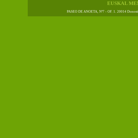
EUSKAL ME
PASEO DE ANOETA, Nº7 - OF. 1. 20014 Donos