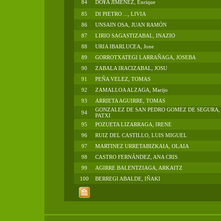
84
DO¥A JIMENEZ, Enrique
85
DI PIETRO ..., LIVIA
86
UNSAIN OSA, JUAN RAMÓN
87
LIRIO SAGASTIZABAL, INAZIO
88
URIA IBARLUCEA, Jone
89
GORROTXATEGI LARRAÑAGA, JOSEBA
90
ZABALA IRACIZABAL, JOSU
91
PEÑA VELEZ, TOMAS
92
ZAMALLOA ALZAGA, Marijo
93
ARRIETA AGUIRRE, TOMAS
GONZALEZ DE SAN PEDRO GOMEZ DE SEGURA,
94
PATXI
95
POZUETA LIZARRAGA, IRENE
96
RUIZ DEL CASTILLO, LUIS MIGUEL
97
MARTINEZ URRETABIZKAIA, OLAIA
98
CASTRO FERNÁNDEZ, ANA CRIS
99
AGIRRE BALENTZIAGA, ARKAITZ
100
BERREGI ABALDE, IÑAKI