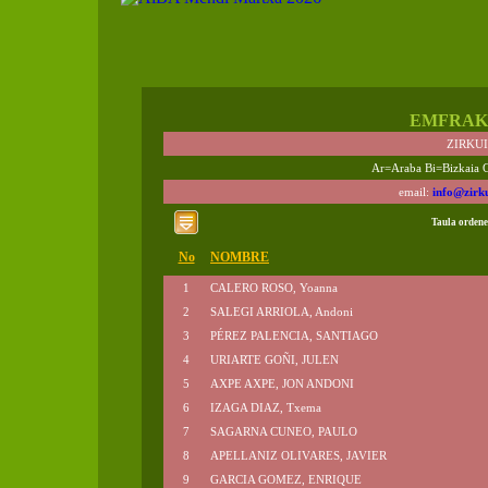
EMFRAK
ZIRKU
Ar=Araba Bi=Bizkaia 
email:
info@zirk
Taula ordene
No
NOMBRE
1
CALERO ROSO, Yoanna
2
SALEGI ARRIOLA, Andoni
3
PÉREZ PALENCIA, SANTIAGO
4
URIARTE GOÑI, JULEN
5
AXPE AXPE, JON ANDONI
6
IZAGA DIAZ, Txema
7
SAGARNA CUNEO, PAULO
8
APELLANIZ OLIVARES, JAVIER
9
GARCIA GOMEZ, ENRIQUE