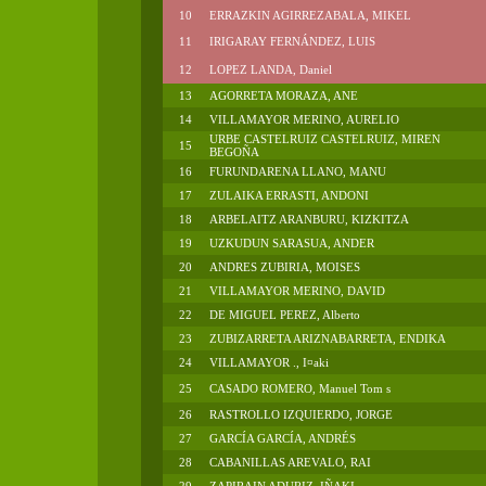
10
ERRAZKIN AGIRREZABALA, MIKEL
11
IRIGARAY FERNÁNDEZ, LUIS
12
LOPEZ LANDA, Daniel
13
AGORRETA MORAZA, ANE
14
VILLAMAYOR MERINO, AURELIO
URBE CASTELRUIZ CASTELRUIZ, MIREN
15
BEGOÑA
16
FURUNDARENA LLANO, MANU
17
ZULAIKA ERRASTI, ANDONI
18
ARBELAITZ ARANBURU, KIZKITZA
19
UZKUDUN SARASUA, ANDER
20
ANDRES ZUBIRIA, MOISES
21
VILLAMAYOR MERINO, DAVID
22
DE MIGUEL PEREZ, Alberto
23
ZUBIZARRETA ARIZNABARRETA, ENDIKA
24
VILLAMAYOR ., I¤aki
25
CASADO ROMERO, Manuel Tom s
26
RASTROLLO IZQUIERDO, JORGE
27
GARCÍA GARCÍA, ANDRÉS
28
CABANILLAS AREVALO, RAI