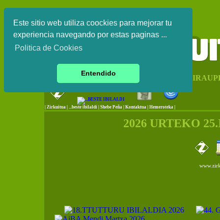
Este sitio web utiliza coockies para mejorar tu
experiencia navegando por estas paginas ...
Politica de Cookies
Entendido
EUSKAL HERRIKO IRAUP
|
Zirkuitua
|
...beste ibilaldi
|
Shebe Peña
|
Kontaktua
|
Hemeroteka |
2026 URTEKO 25
www.zirk