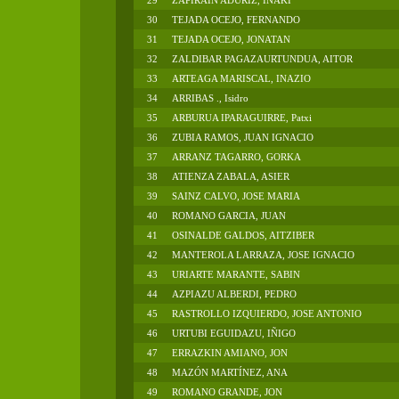
29
ZAPIRAIN ADURIZ, IÑAKI
30
TEJADA OCEJO, FERNANDO
31
TEJADA OCEJO, JONATAN
32
ZALDIBAR PAGAZAURTUNDUA, AITOR
33
ARTEAGA MARISCAL, INAZIO
34
ARRIBAS ., Isidro
35
ARBURUA IPARAGUIRRE, Patxi
36
ZUBIA RAMOS, JUAN IGNACIO
37
ARRANZ TAGARRO, GORKA
38
ATIENZA ZABALA, ASIER
39
SAINZ CALVO, JOSE MARIA
40
ROMANO GARCIA, JUAN
41
OSINALDE GALDOS, AITZIBER
42
MANTEROLA LARRAZA, JOSE IGNACIO
43
URIARTE MARANTE, SABIN
44
AZPIAZU ALBERDI, PEDRO
45
RASTROLLO IZQUIERDO, JOSE ANTONIO
46
URTUBI EGUIDAZU, IÑIGO
47
ERRAZKIN AMIANO, JON
48
MAZÓN MARTÍNEZ, ANA
49
ROMANO GRANDE, JON