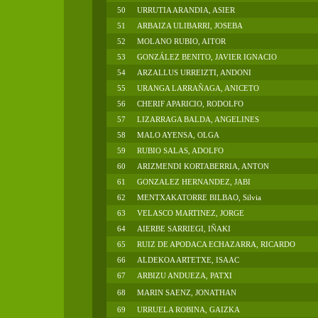
50
URRUTIA ARANDIA, ASIER
51
ARBAIZA ULIBARRI, JOSEBA
52
MOLANO RUBIO, AITOR
53
GONZÁLEZ BENITO, JAVIER IGNACIO
54
ARZALLUS URREIZTI, ANDONI
55
URANGA LARRAÑAGA, ANICETO
56
CHERIF APARICIO, RODOLFO
57
LIZARRAGA BALDA, ANGELINES
58
MALO AYENSA, OLGA
59
RUBIO SALAS, ADOLFO
60
ARIZMENDI KORTABERRIA, ANTON
61
GONZALEZ HERNANDEZ, JABI
62
MENTXAKATORRE BILBAO, Silvia
63
VELASCO MARTINEZ, JORGE
64
AIERBE SARRIEGI, IÑAKI
65
RUIZ DE APODACA ECHAZARRA, RICARDO
66
ALDEKOA ARTETXE, ISAAC
67
ARBIZU ANDUEZA, PATXI
68
MARIN SAENZ, JONATHAN
69
URRUELA ROBINA, GAIZKA