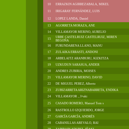
10
ERRAZKIN AGIRREZABALA, MIKEL
11
IRIGARAY FERNÁNDEZ, LUIS
12
LOPEZ LANDA, Daniel
13
AGORRETA MORAZA, ANE
14
VILLAMAYOR MERINO, AURELIO
URBE CASTELRUIZ CASTELRUIZ, MIREN
15
BEGOÑA
16
FURUNDARENA LLANO, MANU
17
ZULAIKA ERRASTI, ANDONI
18
ARBELAITZ ARANBURU, KIZKITZA
19
UZKUDUN SARASUA, ANDER
20
ANDRES ZUBIRIA, MOISES
21
VILLAMAYOR MERINO, DAVID
22
DE MIGUEL PEREZ, Alberto
23
ZUBIZARRETA ARIZNABARRETA, ENDIKA
24
VILLAMAYOR ., I¤aki
25
CASADO ROMERO, Manuel Tom s
26
RASTROLLO IZQUIERDO, JORGE
27
GARCÍA GARCÍA, ANDRÉS
28
CABANILLAS AREVALO, RAI