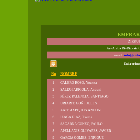
EMFRAK
ZIRKU
Ar=Araba Bi=Bizkaia 
email:
info@zirk
Taula ordene
No
NOMBRE
1
CALERO ROSO, Yoanna
2
SALEGI ARRIOLA, Andoni
3
PÉREZ PALENCIA, SANTIAGO
4
URIARTE GOÑI, JULEN
5
AXPE AXPE, JON ANDONI
6
IZAGA DIAZ, Txema
7
SAGARNA CUNEO, PAULO
8
APELLANIZ OLIVARES, JAVIER
9
GARCIA GOMEZ, ENRIQUE