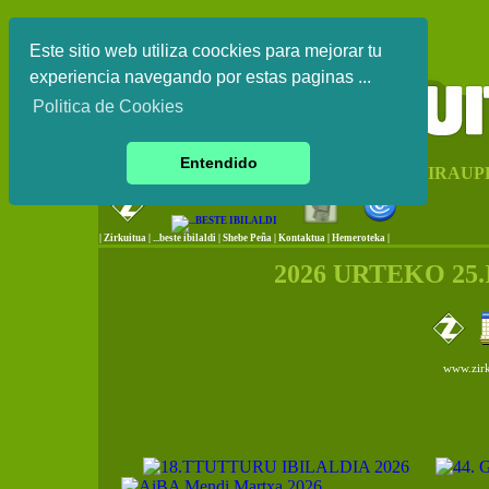
Este sitio web utiliza coockies para mejorar tu
experiencia navegando por estas paginas ...
Politica de Cookies
Entendido
EUSKAL HERRIKO IRAUP
|
Zirkuitua
|
...beste ibilaldi
|
Shebe Peña
|
Kontaktua
|
Hemeroteka |
2026 URTEKO 25
www.zirk