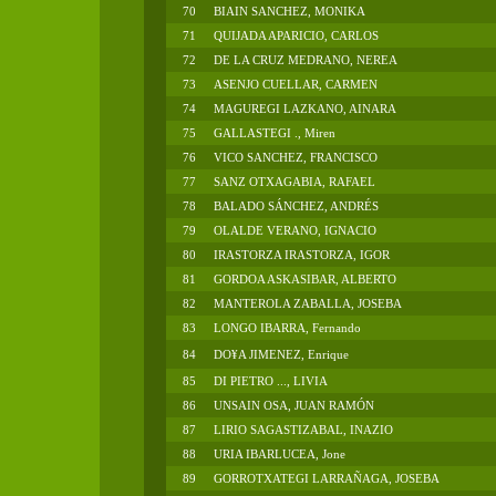
70
BIAIN SANCHEZ, MONIKA
71
QUIJADA APARICIO, CARLOS
72
DE LA CRUZ MEDRANO, NEREA
73
ASENJO CUELLAR, CARMEN
74
MAGUREGI LAZKANO, AINARA
75
GALLASTEGI ., Miren
76
VICO SANCHEZ, FRANCISCO
77
SANZ OTXAGABIA, RAFAEL
78
BALADO SÁNCHEZ, ANDRÉS
79
OLALDE VERANO, IGNACIO
80
IRASTORZA IRASTORZA, IGOR
81
GORDOA ASKASIBAR, ALBERTO
82
MANTEROLA ZABALLA, JOSEBA
83
LONGO IBARRA, Fernando
84
DO¥A JIMENEZ, Enrique
85
DI PIETRO ..., LIVIA
86
UNSAIN OSA, JUAN RAMÓN
87
LIRIO SAGASTIZABAL, INAZIO
88
URIA IBARLUCEA, Jone
89
GORROTXATEGI LARRAÑAGA, JOSEBA