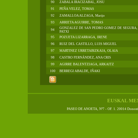
90
ZABALA IRACIZABAL, JOSU
91
PEÑA VELEZ, TOMAS
92
ZAMALLOA ALZAGA, Marijo
93
ARRIETA AGUIRRE, TOMAS
GONZALEZ DE SAN PEDRO GOMEZ DE SEGURA,
94
PATXI
95
POZUETA LIZARRAGA, IRENE
96
RUIZ DEL CASTILLO, LUIS MIGUEL
97
MARTINEZ URRETABIZKAIA, OLAIA
98
CASTRO FERNÁNDEZ, ANA CRIS
99
AGIRRE BALENTZIAGA, ARKAITZ
100
BERREGI ABALDE, IÑAKI
EUSKAL ME
PASEO DE ANOETA, Nº7 - OF. 1. 20014 Donos