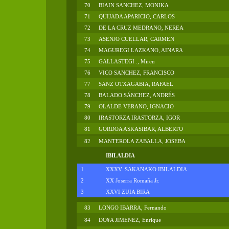
70
BIAIN SANCHEZ, MONIKA
71
QUIJADA APARICIO, CARLOS
72
DE LA CRUZ MEDRANO, NEREA
73
ASENJO CUELLAR, CARMEN
74
MAGUREGI LAZKANO, AINARA
75
GALLASTEGI ., Miren
76
VICO SANCHEZ, FRANCISCO
77
SANZ OTXAGABIA, RAFAEL
78
BALADO SÁNCHEZ, ANDRÉS
79
OLALDE VERANO, IGNACIO
80
IRASTORZA IRASTORZA, IGOR
81
GORDOA ASKASIBAR, ALBERTO
82
MANTEROLA ZABALLA, JOSEBA
IBILALDIA
1
XXXV. SAKANAKO IBILALDIA
2
XX Joserra Romaña Jr.
3
XXVI ZUIA BIRA
83
LONGO IBARRA, Fernando
84
DO¥A JIMENEZ, Enrique