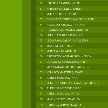
50
URRUTIA ARANDIA, ASIER
51
ARBAIZA ULIBARRI, JOSEBA
52
MOLANO RUBIO, AITOR
53
GONZÁLEZ BENITO, JAVIER IGNACIO
54
ARZALLUS URREIZTI, ANDONI
55
URANGA LARRAÑAGA, ANICETO
56
CHERIF APARICIO, RODOLFO
57
LIZARRAGA BALDA, ANGELINES
58
MALO AYENSA, OLGA
59
RUBIO SALAS, ADOLFO
60
ARIZMENDI KORTABERRIA, ANTON
61
GONZALEZ HERNANDEZ, JABI
62
MENTXAKATORRE BILBAO, Silvia
63
VELASCO MARTINEZ, JORGE
64
AIERBE SARRIEGI, IÑAKI
65
RUIZ DE APODACA ECHAZARRA, RICARDO
66
ALDEKOA ARTETXE, ISAAC
67
ARBIZU ANDUEZA, PATXI
68
MARIN SAENZ, JONATHAN
69
URRUELA ROBINA, GAIZKA