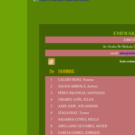
EMFRAK
ZIRKU
Ar=Araba Bi=Bizkaia 
email:
info@zirk
Taula ordene
No
NOMBRE
1
CALERO ROSO, Yoanna
2
SALEGI ARRIOLA, Andoni
3
PÉREZ PALENCIA, SANTIAGO
4
URIARTE GOÑI, JULEN
5
AXPE AXPE, JON ANDONI
6
IZAGA DIAZ, Txema
7
SAGARNA CUNEO, PAULO
8
APELLANIZ OLIVARES, JAVIER
9
GARCIA GOMEZ, ENRIQUE