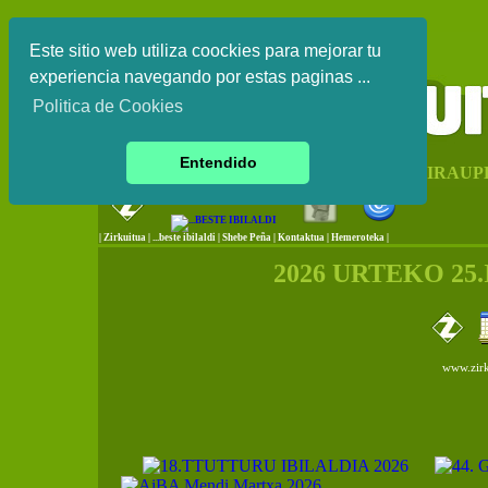
Este sitio web utiliza coockies para mejorar tu
experiencia navegando por estas paginas ...
Politica de Cookies
Entendido
EUSKAL HERRIKO IRAUP
|
Zirkuitua
|
...beste ibilaldi
|
Shebe Peña
|
Kontaktua
|
Hemeroteka |
2026 URTEKO 25
www.zirk