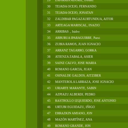
29
ZAPIRAIN ADURIZ, IÑAKI
30
TEJADA OCEJO, FERNANDO
31
TEJADA OCEJO, JONATAN
32
ZALDIBAR PAGAZAURTUNDUA, AITOR
33
ARTEAGA MARISCAL, INAZIO
34
ARRIBAS ., Isidro
35
ARBURUA IPARAGUIRRE, Patxi
36
ZUBIA RAMOS, JUAN IGNACIO
37
ARRANZ TAGARRO, GORKA
38
ATIENZA ZABALA, ASIER
39
SAINZ CALVO, JOSE MARIA
40
ROMANO GARCIA, JUAN
41
OSINALDE GALDOS, AITZIBER
42
MANTEROLA LARRAZA, JOSE IGNACIO
43
URIARTE MARANTE, SABIN
44
AZPIAZU ALBERDI, PEDRO
45
RASTROLLO IZQUIERDO, JOSE ANTONIO
46
URTUBI EGUIDAZU, IÑIGO
47
ERRAZKIN AMIANO, JON
48
MAZÓN MARTÍNEZ, ANA
49
ROMANO GRANDE, JON