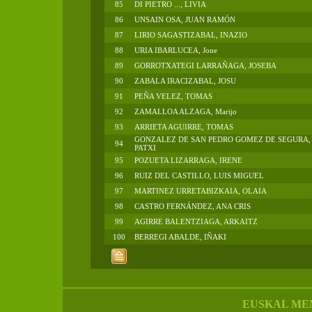
85
DI PIETRO ..., LIVIA
86
UNSAIN OSA, JUAN RAMÓN
87
LIRIO SAGASTIZABAL, INAZIO
88
URIA IBARLUCEA, Jone
89
GORROTXATEGI LARRAÑAGA, JOSEBA
90
ZABALA IRACIZABAL, JOSU
91
PEÑA VELEZ, TOMAS
92
ZAMALLOA ALZAGA, Marijo
93
ARRIETA AGUIRRE, TOMAS
GONZALEZ DE SAN PEDRO GOMEZ DE SEGURA,
94
PATXI
95
POZUETA LIZARRAGA, IRENE
96
RUIZ DEL CASTILLO, LUIS MIGUEL
97
MARTINEZ URRETABIZKAIA, OLAIA
98
CASTRO FERNÁNDEZ, ANA CRIS
99
AGIRRE BALENTZIAGA, ARKAITZ
100
BERREGI ABALDE, IÑAKI
EUSKAL ME