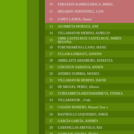
10
ERRAZKIN AGIRREZABALA, MIKEL
11
IRIGARAY FERNÁNDEZ, LUIS
12
LOPEZ LANDA, Daniel
13
AGORRETA MORAZA, ANE
14
VILLAMAYOR MERINO, AURELIO
URBE CASTELRUIZ CASTELRUIZ, MIREN
15
BEGOÑA
16
FURUNDARENA LLANO, MANU
17
ZULAIKA ERRASTI, ANDONI
18
ARBELAITZ ARANBURU, KIZKITZA
19
UZKUDUN SARASUA, ANDER
20
ANDRES ZUBIRIA, MOISES
21
VILLAMAYOR MERINO, DAVID
22
DE MIGUEL PEREZ, Alberto
23
ZUBIZARRETA ARIZNABARRETA, ENDIKA
24
VILLAMAYOR ., I¤aki
25
CASADO ROMERO, Manuel Tom s
26
RASTROLLO IZQUIERDO, JORGE
27
GARCÍA GARCÍA, ANDRÉS
28
CABANILLAS AREVALO, RAI