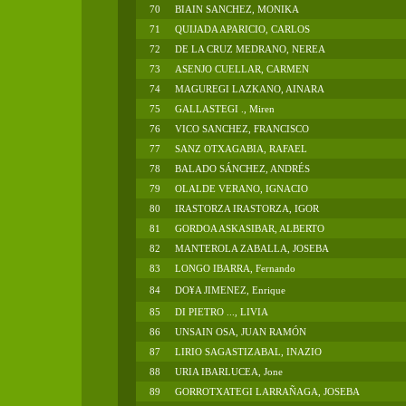
70
BIAIN SANCHEZ, MONIKA
71
QUIJADA APARICIO, CARLOS
72
DE LA CRUZ MEDRANO, NEREA
73
ASENJO CUELLAR, CARMEN
74
MAGUREGI LAZKANO, AINARA
75
GALLASTEGI ., Miren
76
VICO SANCHEZ, FRANCISCO
77
SANZ OTXAGABIA, RAFAEL
78
BALADO SÁNCHEZ, ANDRÉS
79
OLALDE VERANO, IGNACIO
80
IRASTORZA IRASTORZA, IGOR
81
GORDOA ASKASIBAR, ALBERTO
82
MANTEROLA ZABALLA, JOSEBA
83
LONGO IBARRA, Fernando
84
DO¥A JIMENEZ, Enrique
85
DI PIETRO ..., LIVIA
86
UNSAIN OSA, JUAN RAMÓN
87
LIRIO SAGASTIZABAL, INAZIO
88
URIA IBARLUCEA, Jone
89
GORROTXATEGI LARRAÑAGA, JOSEBA