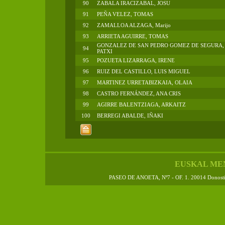
90
ZABALA IRACIZABAL, JOSU
91
PEÑA VELEZ, TOMAS
92
ZAMALLOA ALZAGA, Marijo
93
ARRIETA AGUIRRE, TOMAS
GONZALEZ DE SAN PEDRO GOMEZ DE SEGURA,
94
PATXI
95
POZUETA LIZARRAGA, IRENE
96
RUIZ DEL CASTILLO, LUIS MIGUEL
97
MARTINEZ URRETABIZKAIA, OLAIA
98
CASTRO FERNÁNDEZ, ANA CRIS
99
AGIRRE BALENTZIAGA, ARKAITZ
100
BERREGI ABALDE, IÑAKI
EUSKAL ME
PASEO DE ANOETA, Nº7 - OF. 1. 20014 Donos