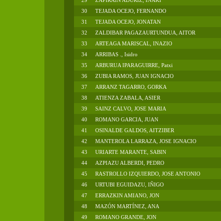
29
ZAPIRAIN ADURIZ, IÑAKI
30
TEJADA OCEJO, FERNANDO
31
TEJADA OCEJO, JONATAN
32
ZALDIBAR PAGAZAURTUNDUA, AITOR
33
ARTEAGA MARISCAL, INAZIO
34
ARRIBAS ., Isidro
35
ARBURUA IPARAGUIRRE, Patxi
36
ZUBIA RAMOS, JUAN IGNACIO
37
ARRANZ TAGARRO, GORKA
38
ATIENZA ZABALA, ASIER
39
SAINZ CALVO, JOSE MARIA
40
ROMANO GARCIA, JUAN
41
OSINALDE GALDOS, AITZIBER
42
MANTEROLA LARRAZA, JOSE IGNACIO
43
URIARTE MARANTE, SABIN
44
AZPIAZU ALBERDI, PEDRO
45
RASTROLLO IZQUIERDO, JOSE ANTONIO
46
URTUBI EGUIDAZU, IÑIGO
47
ERRAZKIN AMIANO, JON
48
MAZÓN MARTÍNEZ, ANA
49
ROMANO GRANDE, JON