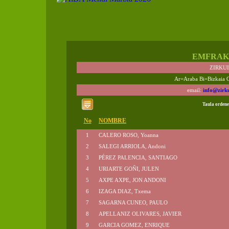
EMFRAK
ZIRKU
Ar=Araba Bi=Bizkaia 
email:
info@zirk
Taula ordene
No
NOMBRE
1
CALERO ROSO, Yoanna
2
SALEGI ARRIOLA, Andoni
3
PÉREZ PALENCIA, SANTIAGO
4
URIARTE GOÑI, JULEN
5
AXPE AXPE, JON ANDONI
6
IZAGA DIAZ, Txema
7
SAGARNA CUNEO, PAULO
8
APELLANIZ OLIVARES, JAVIER
9
GARCIA GOMEZ, ENRIQUE