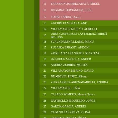
10
ERRAZKIN AGIRREZABALA, MIKEL
11
IRIGARAY FERNÁNDEZ, LUIS
12
LOPEZ LANDA, Daniel
13
AGORRETA MORAZA, ANE
14
VILLAMAYOR MERINO, AURELIO
URBE CASTELRUIZ CASTELRUIZ, MIREN
15
BEGOÑA
16
FURUNDARENA LLANO, MANU
17
ZULAIKA ERRASTI, ANDONI
18
ARBELAITZ ARANBURU, KIZKITZA
19
UZKUDUN SARASUA, ANDER
20
ANDRES ZUBIRIA, MOISES
21
VILLAMAYOR MERINO, DAVID
22
DE MIGUEL PEREZ, Alberto
23
ZUBIZARRETA ARIZNABARRETA, ENDIKA
24
VILLAMAYOR ., I¤aki
25
CASADO ROMERO, Manuel Tom s
26
RASTROLLO IZQUIERDO, JORGE
27
GARCÍA GARCÍA, ANDRÉS
28
CABANILLAS AREVALO, RAI