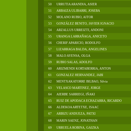
50
URRUTIA ARANDIA, ASIER
51
ARBAIZA ULIBARRI, JOSEBA
52
MOLANO RUBIO, AITOR
53
GONZÁLEZ BENITO, JAVIER IGNACIO
54
ARZALLUS URREIZTI, ANDONI
55
URANGA LARRAÑAGA, ANICETO
56
CHERIF APARICIO, RODOLFO
57
LIZARRAGA BALDA, ANGELINES
58
MALO AYENSA, OLGA
59
RUBIO SALAS, ADOLFO
60
ARIZMENDI KORTABERRIA, ANTON
61
GONZALEZ HERNANDEZ, JABI
62
MENTXAKATORRE BILBAO, Silvia
63
VELASCO MARTINEZ, JORGE
64
AIERBE SARRIEGI, IÑAKI
65
RUIZ DE APODACA ECHAZARRA, RICARDO
66
ALDEKOA ARTETXE, ISAAC
67
ARBIZU ANDUEZA, PATXI
68
MARIN SAENZ, JONATHAN
69
URRUELA ROBINA, GAIZKA