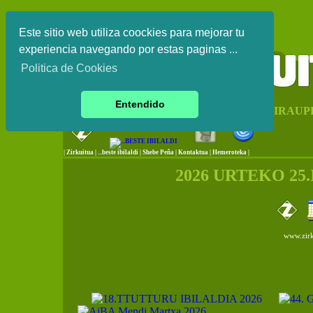
Este sitio web utiliza coockies para mejorar tu
experiencia navegando por estas paginas ...
Politica de Cookies
Entendido
EUSKAL HERRIKO IRAUP
|
Zirkuitua
|
...beste ibilaldi
|
Shebe Peña
|
Kontaktua
|
Hemeroteka |
2026 URTEKO 25
www.zirk