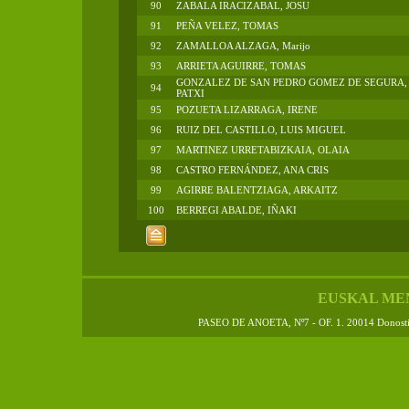
90
ZABALA IRACIZABAL, JOSU
91
PEÑA VELEZ, TOMAS
92
ZAMALLOA ALZAGA, Marijo
93
ARRIETA AGUIRRE, TOMAS
GONZALEZ DE SAN PEDRO GOMEZ DE SEGURA,
94
PATXI
95
POZUETA LIZARRAGA, IRENE
96
RUIZ DEL CASTILLO, LUIS MIGUEL
97
MARTINEZ URRETABIZKAIA, OLAIA
98
CASTRO FERNÁNDEZ, ANA CRIS
99
AGIRRE BALENTZIAGA, ARKAITZ
100
BERREGI ABALDE, IÑAKI
EUSKAL ME
PASEO DE ANOETA, Nº7 - OF. 1. 20014 Donos