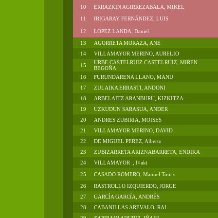
10
ERRAZKIN AGIRREZABALA, MIKEL
11
IRIGARAY FERNÁNDEZ, LUIS
12
LOPEZ LANDA, Daniel
13
AGORRETA MORAZA, ANE
14
VILLAMAYOR MERINO, AURELIO
URBE CASTELRUIZ CASTELRUIZ, MIREN
15
BEGOÑA
16
FURUNDARENA LLANO, MANU
17
ZULAIKA ERRASTI, ANDONI
18
ARBELAITZ ARANBURU, KIZKITZA
19
UZKUDUN SARASUA, ANDER
20
ANDRES ZUBIRIA, MOISES
21
VILLAMAYOR MERINO, DAVID
22
DE MIGUEL PEREZ, Alberto
23
ZUBIZARRETA ARIZNABARRETA, ENDIKA
24
VILLAMAYOR ., I¤aki
25
CASADO ROMERO, Manuel Tom s
26
RASTROLLO IZQUIERDO, JORGE
27
GARCÍA GARCÍA, ANDRÉS
28
CABANILLAS AREVALO, RAI