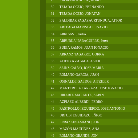
29
ZAPIRAIN ADURIZ, IÑAKI
30
TEJADA OCEJO, FERNANDO
31
TEJADA OCEJO, JONATAN
32
ZALDIBAR PAGAZAURTUNDUA, AITOR
33
ARTEAGA MARISCAL, INAZIO
34
ARRIBAS ., Isidro
35
ARBURUA IPARAGUIRRE, Patxi
36
ZUBIA RAMOS, JUAN IGNACIO
37
ARRANZ TAGARRO, GORKA
38
ATIENZA ZABALA, ASIER
39
SAINZ CALVO, JOSE MARIA
40
ROMANO GARCIA, JUAN
41
OSINALDE GALDOS, AITZIBER
42
MANTEROLA LARRAZA, JOSE IGNACIO
43
URIARTE MARANTE, SABIN
44
AZPIAZU ALBERDI, PEDRO
45
RASTROLLO IZQUIERDO, JOSE ANTONIO
46
URTUBI EGUIDAZU, IÑIGO
47
ERRAZKIN AMIANO, JON
48
MAZÓN MARTÍNEZ, ANA
49
ROMANO GRANDE, JON