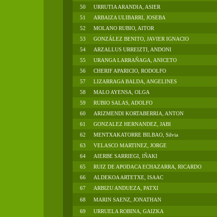
50
URRUTIA ARANDIA, ASIER
51
ARBAIZA ULIBARRI, JOSEBA
52
MOLANO RUBIO, AITOR
53
GONZÁLEZ BENITO, JAVIER IGNACIO
54
ARZALLUS URREIZTI, ANDONI
55
URANGA LARRAÑAGA, ANICETO
56
CHERIF APARICIO, RODOLFO
57
LIZARRAGA BALDA, ANGELINES
58
MALO AYENSA, OLGA
59
RUBIO SALAS, ADOLFO
60
ARIZMENDI KORTABERRIA, ANTON
61
GONZALEZ HERNANDEZ, JABI
62
MENTXAKATORRE BILBAO, Silvia
63
VELASCO MARTINEZ, JORGE
64
AIERBE SARRIEGI, IÑAKI
65
RUIZ DE APODACA ECHAZARRA, RICARDO
66
ALDEKOA ARTETXE, ISAAC
67
ARBIZU ANDUEZA, PATXI
68
MARIN SAENZ, JONATHAN
69
URRUELA ROBINA, GAIZKA