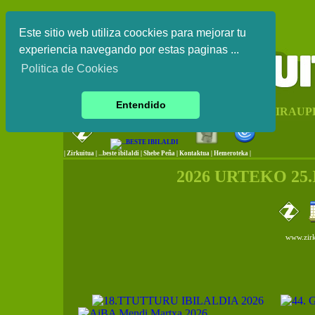
Este sitio web utiliza coockies para mejorar tu
experiencia navegando por estas paginas ...
Politica de Cookies
Entendido
EUSKAL HERRIKO IRAUP
|
Zirkuitua
|
...beste ibilaldi
|
Shebe Peña
|
Kontaktua
|
Hemeroteka |
2026 URTEKO 25
www.zirk