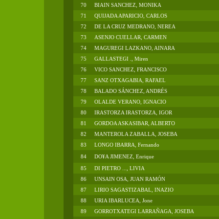
70
BIAIN SANCHEZ, MONIKA
71
QUIJADA APARICIO, CARLOS
72
DE LA CRUZ MEDRANO, NEREA
73
ASENJO CUELLAR, CARMEN
74
MAGUREGI LAZKANO, AINARA
75
GALLASTEGI ., Miren
76
VICO SANCHEZ, FRANCISCO
77
SANZ OTXAGABIA, RAFAEL
78
BALADO SÁNCHEZ, ANDRÉS
79
OLALDE VERANO, IGNACIO
80
IRASTORZA IRASTORZA, IGOR
81
GORDOA ASKASIBAR, ALBERTO
82
MANTEROLA ZABALLA, JOSEBA
83
LONGO IBARRA, Fernando
84
DO¥A JIMENEZ, Enrique
85
DI PIETRO ..., LIVIA
86
UNSAIN OSA, JUAN RAMÓN
87
LIRIO SAGASTIZABAL, INAZIO
88
URIA IBARLUCEA, Jone
89
GORROTXATEGI LARRAÑAGA, JOSEBA