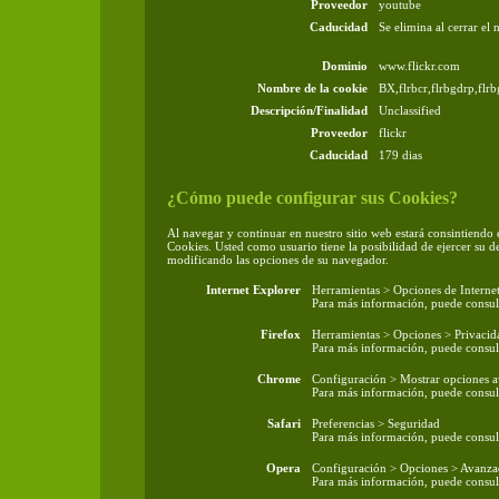
Proveedor
youtube
Caducidad
Se elimina al cerrar el
Dominio
www.flickr.com
Nombre de la cookie
BX,flrbcr,flrbgdrp,flrb
Descripción/Finalidad
Unclassified
Proveedor
flickr
Caducidad
179 dias
¿Cómo puede configurar sus Cookies?
Al navegar y continuar en nuestro sitio web estará consintiendo e
Cookies. Usted como usuario tiene la posibilidad de ejercer su 
modificando las opciones de su navegador.
Internet Explorer
Herramientas > Opciones de Interne
Para más información, puede consult
Firefox
Herramientas > Opciones > Privacida
Para más información, puede consult
Chrome
Configuración > Mostrar opciones a
Para más información, puede consult
Safari
Preferencias > Seguridad
Para más información, puede consult
Opera
Configuración > Opciones > Avanza
Para más información, puede consult