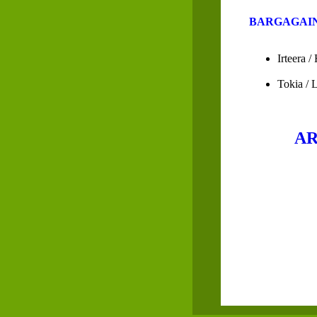
BARGAGAIN
Irteera /
Tokia / 
AR