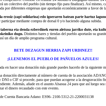
rá un colectivo del pueblo (sin tiempo fijo para finalizar). Así mismo, c
ada por diferentes empresas que aportarán económicamente a favor de la
la erosiz (zapi solidarioa) edo igoeraren batean parte hartuz lagu
 participar mediante compra de dorsal 0 y/o haciendo alguna subida.
taberna eta denda ezberdinek euren aletxoa jarriko dute, eta kult
eskeiniko dugu.
Distintos bares y tiendas del pueblo aportarán su grani
así un día de amplio programa cultural.
BETE DEZAGUN HERRIA ZAPI URDINEZ!!
¡LLENEMOS EL PUEBLO DE PAÑUELOS AZULES!
sada en hacer una donación más grande puedes hacerlo de la siguiente m
a donación directamente al número de cuenta de la asociación ADANO
 DNI o CIF si procede, para que puedan acogerse a la desgravación fis
ndiente. Además, añade en el asunto Alsasua 24 para que así luego sea 
izar el dinero recaudado con este evento.
de Cuenta Bancaria Adano: ES96- 2100-5312-21-2200031138