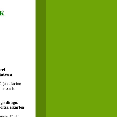
AK
rei
gutzera
 (asociación
nero a la
ngo ditugu.
oitza elkartea
horas. Cada