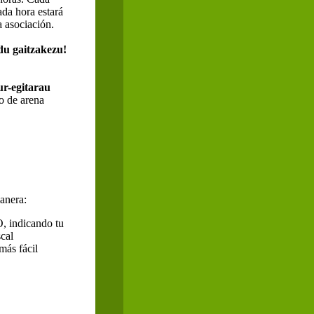
ada hora estará
 asociación.
ndu gaitzakezu!
ur-egitarau
to de arena
anera:
, indicando tu
cal
más fácil