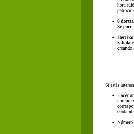
hora sald
patrocin
0 dortsa
Se puede
Herriko 
zabala 
creando 
Si estás intere
Hacer un
nombre y
correspo
contabil
Número 