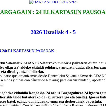
ARGAGAIN : 24 ELKARTASUN PAUSO
2026 Uztailak 4 - 5
 24: ELKARTASUN PAUSOAK
eku Sakanatik ADANO (Nafarroko minbizia pairatzen duten haur
ko elkartea) aldeko ekitaldi solidarioa antolatu dugu, elkartea eza
eta dirulaguntzak biltzeko.
olidario que organizamos desde Dantzaleku Sakana a favor de ADANO
a niños y niñas con cáncer de Navarra) para dar visibilidad y aportar di
ón.
 gabeko ekitaldia izango da. 24 orduz Bargagainera 24 igoera egi
erritik talde bat aterako da (gurutzera igo eta buelta). Igoera bak
detxo batek egingo du, inguruko empresa desberdinek babestuta.
o competitivo. Consiste en realizar 24 subidas a Bargagain durante 24 