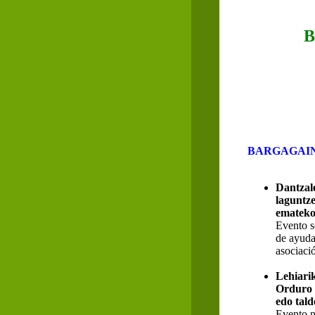
B
BARGAGAIN
Dantzal
laguntze
emateko 
Evento s
de ayuda 
asociaci
Lehiarik
Orduro h
edo tal
Evento n