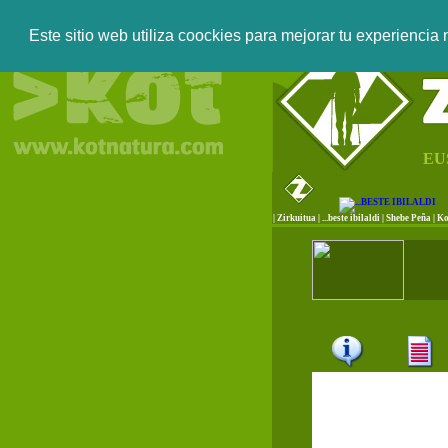
Este sitio web utiliza coockies para mejorar tu experiencia
EU
|
Zirkuitua
|
...beste ibilaldi
|
Shebe Peña
|
Ko