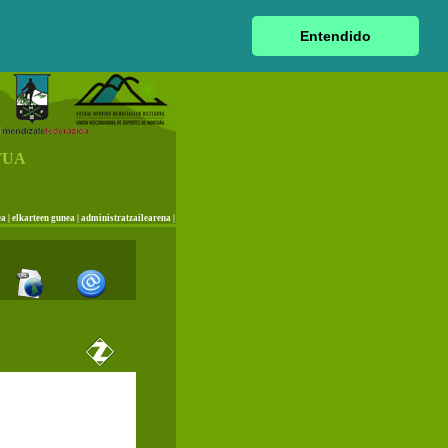
|
euskara
|
castellano
|
français
|
Entendido
TUA
ea
|
elkarteen gunea
|
administratzailearena
|