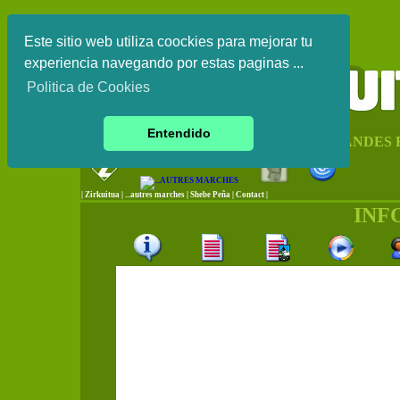
Este sitio web utiliza coockies para mejorar tu
experiencia navegando por estas paginas ...
Politica de Cookies
Entendido
CIRCUIT DE GRANDES
|
Zirkuitua
|
...autres marches
|
Shebe Peña
|
Contact
|
INF