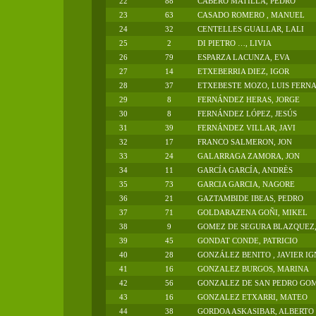
22
88
CABERO MATILLA, PEDRO
23
63
CASADO ROMERO , MANUEL
24
32
CENTELLES GUALLAR, LALI
25
2
DI PIETRO …, LIVIA
26
79
ESPARZA LACUNZA, EVA
27
14
ETXEBERRIA DIEZ, IGOR
28
37
ETXEBESTE MOZO, LUIS FERN
29
8
FERNÁNDEZ HERAS, JORGE
30
8
FERNÁNDEZ LÓPEZ, JESÚS
31
39
FERNÁNDEZ VILLAR, JAVI
32
17
FRANCO SALMERON, JON
33
24
GALARRAGA ZAMORA, JON
34
11
GARCÍA GARCÍA, ANDRÈS
35
73
GARCIA GARCIA, NAGORE
36
21
GAZTAMBIDE IBEAS, PEDRO
37
71
GOLDARAZENA GOÑI, MIKEL
38
9
GOMEZ DE SEGURA BLAZQUEZ,
39
45
GONDAT CONDE, PATRICIO
40
28
GONZÁLEZ BENITO , JAVIER I
41
16
GONZALEZ BURGOS, MARINA
42
56
GONZALEZ DE SAN PEDRO GOM
43
16
GONZALEZ ETXARRI, MATEO
44
38
GORDOA ASKASIBAR, ALBERTO