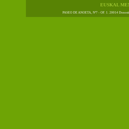
EUSKAL ME
PASEO DE ANOETA, Nº7 - OF. 1. 20014 Donos