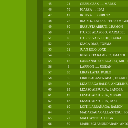
45
24
GRZELCZAK …, MAREK
46
78
IGARZA …, IBAI
47
12
IKUTZA …, GURUTZ
48
75
IRAIZOZ LATASA, PEDRO MIGU
49
80
IRAZUSTA ARRUTI, J.RAMON
50
31
ITURBE ABASOLO, MAIXABEL
51
66
ITURBE VALVERDE, LAURA
52
29
IZAGA DÍAZ, TXEMA
53
31
JUAN ROJO, JOXE
54
57
KEREXETA RAMIREZ, IMANOL
55
15
LARRAÑAGA OLAGARAY, MIGU
56
6
LARRION …, JOSEAN
57
68
LIRAS LAITA, PABLO
58
35
LIRIO SAGASTIZABAL, INAXIO
59
89
LIZARRAGA BALDA, ANGELINE
60
19
LIZASO AIZPURUA, LANDER
61
19
LIZASO AIZPURUA, MIRARI
62
18
LIZASO AIZPURUA, PAKI
63
10
LOITI LARRAÑAGA, RAMON
64
70
MADARIAGA GALLASTEGUI, I
65
77
MALO AYENSA, OLGA
66
50
MARKIEGI AMUNDARAIN, AND