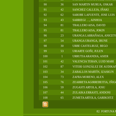
90
36
SAN MARTIN MURUA, OSKAR
91
42
SANCHEZ CALLEJA, IÑAKI
92
62
SAROBE LAFUENTE, JOSE LUIS
93
43
SARRIEGI …, AINHOA
94
81
TRALLERO AISA, DAVID
95
81
TRALLERO AISA, JOKIN
96
23
URANGA LARRAÑAGA, ANICET
97
54
URANGA URANGA, IRUNE
98
30
URBE CASTELRUIZ, BEGO
99
53
URIARTE GOÑI, JULEN
100
1
URRUTIA ARANDIA, ASIER
101
42
VALENCIA TERAN, LUID MARI
102
87
VITERI GONZÁLEZ DE AUDIKA
103
34
ZABALLOS MARTÍN, IZASKUN
104
73
ZAFRA MORENO, ALEX
105
76
ZEARRETA AGIRREBEITIA, IÑIG
106
59
ZUGASTI ARTOLA, JOSU
107
44
ZULAIKA ERRASTI, ANDONI
108
65
ZUMETA ARTOLA, GARIKOITZ
82. FORTUNA 