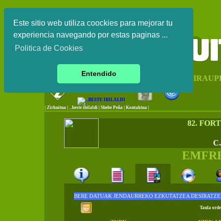
Este sitio web utiliza coockies para mejorar tu
experiencia navegando por estas paginas ...
Politica de Cookies
Entendido
EUSKAL HERRIKO IRAUP
|
Zirkuitua
|
...beste ibilaldi
|
Shebe Peña
|
Kontaktua
|
82. FOR
C
EMFR
BERE DATUAK JENDAURREKO EZKUTATZEA DESIRATZE
Taula orde