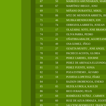
67
50
MARKIEGI AMUNDARAIN, MAR
68
67
MARTÍNEZ IREGUI , IOSU
69
72
MIÑANO DURANTEZ, MIKEL
70
86
MTZ DE MENDIJUR ARRIETA, I
71
46
MUJIKA MENDIGUREN, ION
72
74
ODRIOZOLA ARRIETA, JOXEAN
73
17
OLAZABAL SOTO, JOSE RRAMO
74
25
OLIVA PARRA, PEDRO
75
41
OÑATIBIA ABALDE, AGURTZAN
76
49
OSA GOMEZ, IÑIGO
77
27
OZAETA MUSITU , JOSE ANGEL
78
82
PACHECO ACOSTA, GLORIA
79
25
PEREZ CARDIEL, EDURNE
80
58
PEREZ DE ARENAZA ELIZONDO
81
15
PEREZ FUENTE, SONIA
82
51
POZA ESTREMO , ÁLVARO
83
18
PUERTAS LOPETEGI, IÑAKI
84
3
RAZKIN OROBENGOA, ENEKO
85
85
REZOLA UROLA, KAULDI
86
52
RICO JURADO, FELIS
87
69
RODRÍGUEZ NÚÑEZ , CARMEN
88
60
RUIZ DE AZUA ORMAZA , EGOI
89
22
SALCEDO RODRIGUEZ, FRANCIS