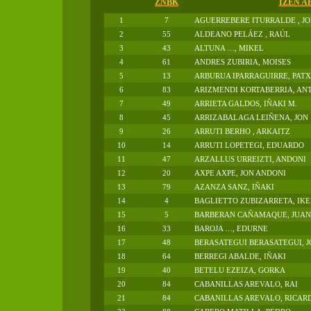
ZNBK
IZEN A
1
7
AGUERREBERE ITURRALDE , J
2
55
ALDEANO PELÁEZ , RAÚL
3
43
ALTUNA …, MIKEL
4
61
ANDRES ZUBIRIA, MOISES
5
13
ARBURUA IPARRAGUIRRE, PATX
6
83
ARIZMENDI KORTABERRIA, AN
7
49
ARRIETA GALDOS, IÑAKI M.
8
45
ARRIZABALAGA LEIÑENA, JON
9
26
ARRUTI BERHO , ARKAITZ
10
14
ARRUTI LOPETEGI, EDUARDO
11
47
ARZALLUS URREIZTI, ANDONI
12
20
AXPE AXPE, JON ANDONI
13
79
AZANZA SANZ, IÑAKI
14
4
BAGLIETTO ZUBIZARRETA, IKE
15
5
BARBERAN CAÑAMAQUE, JUAN
16
33
BAROJA …, EDURNE
17
48
BERASATEGUI BERASATEGUI, J
18
64
BERREGI ABALDE, IÑAKI
19
40
BETELU EZEIZA, GORKA
20
84
CABANILLAS AREVALO, RAI
21
84
CABANILLAS AREVALO, RICAR