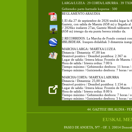
LARGA/LUZEA : 29 CORTA/LABURRA : 39 TXIKI
Gehieneko parte-hartzaile kopurua : 500
REGLAMENTO ARAUDIA
1.El día 27 de septiembre de 2026 tendrá lugar la 
Gazteiz, con salida de Maeztu (658 m) y llegada a
// 2026ko irailaren 27an, Gazteiz Mendi taldearen 4
(658 m) irtengo da eta puntu berera iritsiko da.
2.RECORRIDOS. La Marcha de Fondo contará con 3
IBILBIDEAK. Iraupen-ibilaldiak 3 distantzia izango
MARCHA LARGA / MARTXA LUZEA
Distancia / Distantzia: 47,00 km
Desnivel positivo / Desnibel positiboa: 2.367 m
Lugar de salida / Irteera lekua: Frontón de Maeztu
Hora de salida / Irteera ordua: 7:00 h
Tiempo máximo / Gehienezko denbora: 11 horas /
Tiempo mínimo / Gutxieneko denbora: 7 horas / o
MARCHA CORTA / MARTXA LABURRA
Distancia / Distantzia: 25,00 km
Desnivel positivo / Desnibel positiboa: 1.154 m
Lugar de salida / Irteera lekua: Frontón de Maeztu
Hora de salida / Irteera ordua: 8:00 h
Tiempo máximo / Gehienezko denbora: 7 horas / o
Tiempo mínimo / Gutxieneko denbora: 5 horas / o
MARCHA TXIKI / MARTXA TXIKI
Distancia / Distantzia:10,00 km
44. GAZTEIZ IBILALDIA - 
Desnivel positivo / Desnibel positiboa: m
Lugar de salida / Irteera lekua: Frontón de Maeztu
EUSKAL ME
Hora de salida / Irteera ordua: 9:00 h
Tiempo máximo / Gehienezko denbora: 5 horas / o
Tiempo mínimo / Gutxieneko denbora: 3 horas / o
PASEO DE ANOETA, Nº7 - OF. 1. 20014 Donos