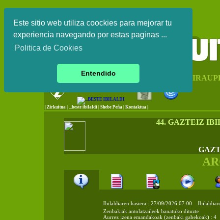
Este sitio web utiliza coockies para mejorar tu
experiencia navegando por estas paginas ...
Politica de Cookies
Entendido
EUSKAL HERRIKO IRAUP
|
Zirkuitua
|
...beste ibilaldi
|
Shebe Peña
|
Kontaktua
|
44. GAZTEIZ I
GAZT
AR
Ibilaldiaren hasiera : 27/09/2026 07:00 Ibilaldia
Zenbakiak antolatzaileek banatuko dituzte
Aurrez izena emandakoak (zenbaki gabekoak) : 4 