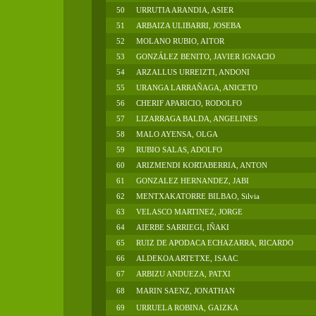
50
URRUTIA ARANDIA, ASIER
51
ARBAIZA ULIBARRI, JOSEBA
52
MOLANO RUBIO, AITOR
53
GONZÁLEZ BENITO, JAVIER IGNACIO
54
ARZALLUS URREIZTI, ANDONI
55
URANGA LARRAÑAGA, ANICETO
56
CHERIF APARICIO, RODOLFO
57
LIZARRAGA BALDA, ANGELINES
58
MALO AYENSA, OLGA
59
RUBIO SALAS, ADOLFO
60
ARIZMENDI KORTABERRIA, ANTON
61
GONZALEZ HERNANDEZ, JABI
62
MENTXAKATORRE BILBAO, Silvia
63
VELASCO MARTINEZ, JORGE
64
AIERBE SARRIEGI, IÑAKI
65
RUIZ DE APODACA ECHAZARRA, RICARDO
66
ALDEKOA ARTETXE, ISAAC
67
ARBIZU ANDUEZA, PATXI
68
MARIN SAENZ, JONATHAN
69
URRUELA ROBINA, GAIZKA