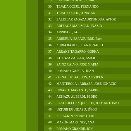
29
ZAPIRAIN ADURIZ, IÑAKI
30
TEJADA OCEJO, FERNANDO
31
TEJADA OCEJO, JONATAN
32
ZALDIBAR PAGAZAURTUNDUA, AITOR
33
ARTEAGA MARISCAL, INAZIO
34
ARRIBAS ., Isidro
35
ARBURUA IPARAGUIRRE, Patxi
36
ZUBIA RAMOS, JUAN IGNACIO
37
ARRANZ TAGARRO, GORKA
38
ATIENZA ZABALA, ASIER
39
SAINZ CALVO, JOSE MARIA
40
ROMANO GARCIA, JUAN
41
OSINALDE GALDOS, AITZIBER
42
MANTEROLA LARRAZA, JOSE IGNACIO
43
URIARTE MARANTE, SABIN
44
AZPIAZU ALBERDI, PEDRO
45
RASTROLLO IZQUIERDO, JOSE ANTONIO
46
URTUBI EGUIDAZU, IÑIGO
47
ERRAZKIN AMIANO, JON
48
MAZÓN MARTÍNEZ, ANA
49
ROMANO GRANDE, JON