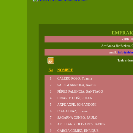
EMFRAK
ZIRKU
Ar=Araba Bi=Bizkaia 
email:
info@zirk
Taula ordene
No
NOMBRE
1
CALERO ROSO, Yoanna
2
SALEGI ARRIOLA, Andoni
3
PÉREZ PALENCIA, SANTIAGO
4
URIARTE GOÑI, JULEN
5
AXPE AXPE, JON ANDONI
6
IZAGA DIAZ, Txema
7
SAGARNA CUNEO, PAULO
8
APELLANIZ OLIVARES, JAVIER
9
GARCIA GOMEZ, ENRIQUE