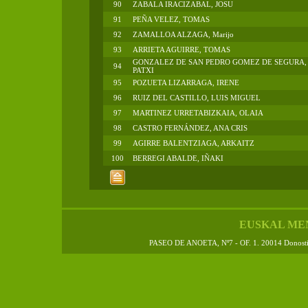
90
ZABALA IRACIZABAL, JOSU
91
PEÑA VELEZ, TOMAS
92
ZAMALLOA ALZAGA, Marijo
93
ARRIETA AGUIRRE, TOMAS
GONZALEZ DE SAN PEDRO GOMEZ DE SEGURA,
94
PATXI
95
POZUETA LIZARRAGA, IRENE
96
RUIZ DEL CASTILLO, LUIS MIGUEL
97
MARTINEZ URRETABIZKAIA, OLAIA
98
CASTRO FERNÁNDEZ, ANA CRIS
99
AGIRRE BALENTZIAGA, ARKAITZ
100
BERREGI ABALDE, IÑAKI
EUSKAL ME
PASEO DE ANOETA, Nº7 - OF. 1. 20014 Donos