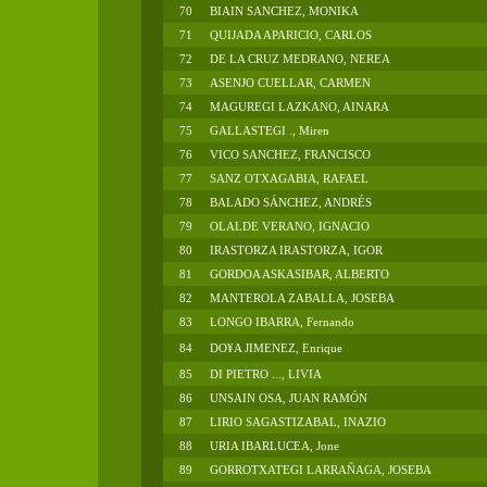
70
BIAIN SANCHEZ, MONIKA
71
QUIJADA APARICIO, CARLOS
72
DE LA CRUZ MEDRANO, NEREA
73
ASENJO CUELLAR, CARMEN
74
MAGUREGI LAZKANO, AINARA
75
GALLASTEGI ., Miren
76
VICO SANCHEZ, FRANCISCO
77
SANZ OTXAGABIA, RAFAEL
78
BALADO SÁNCHEZ, ANDRÉS
79
OLALDE VERANO, IGNACIO
80
IRASTORZA IRASTORZA, IGOR
81
GORDOA ASKASIBAR, ALBERTO
82
MANTEROLA ZABALLA, JOSEBA
83
LONGO IBARRA, Fernando
84
DO¥A JIMENEZ, Enrique
85
DI PIETRO ..., LIVIA
86
UNSAIN OSA, JUAN RAMÓN
87
LIRIO SAGASTIZABAL, INAZIO
88
URIA IBARLUCEA, Jone
89
GORROTXATEGI LARRAÑAGA, JOSEBA