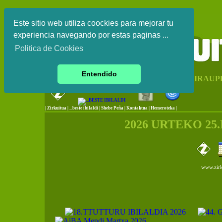
Este sitio web utiliza coockies para mejorar tu
experiencia navegando por estas paginas ...
Politica de Cookies
Entendido
EUSKAL HERRIKO IRAUP
|
Zirkuitua
|
...beste ibilaldi
|
Shebe Peña
|
Kontaktua
|
Hemeroteka |
2026 URTEKO 25
www.zirk