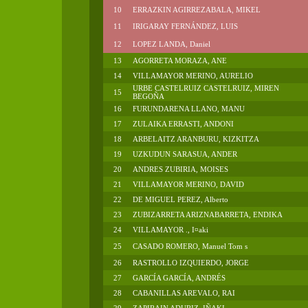
10
ERRAZKIN AGIRREZABALA, MIKEL
11
IRIGARAY FERNÁNDEZ, LUIS
12
LOPEZ LANDA, Daniel
13
AGORRETA MORAZA, ANE
14
VILLAMAYOR MERINO, AURELIO
URBE CASTELRUIZ CASTELRUIZ, MIREN
15
BEGOÑA
16
FURUNDARENA LLANO, MANU
17
ZULAIKA ERRASTI, ANDONI
18
ARBELAITZ ARANBURU, KIZKITZA
19
UZKUDUN SARASUA, ANDER
20
ANDRES ZUBIRIA, MOISES
21
VILLAMAYOR MERINO, DAVID
22
DE MIGUEL PEREZ, Alberto
23
ZUBIZARRETA ARIZNABARRETA, ENDIKA
24
VILLAMAYOR ., I¤aki
25
CASADO ROMERO, Manuel Tom s
26
RASTROLLO IZQUIERDO, JORGE
27
GARCÍA GARCÍA, ANDRÉS
28
CABANILLAS AREVALO, RAI