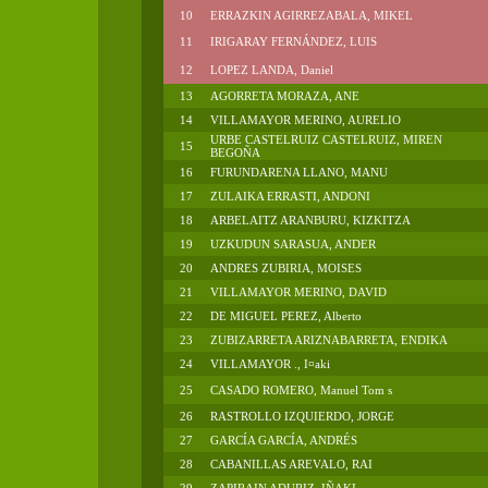
10
ERRAZKIN AGIRREZABALA, MIKEL
11
IRIGARAY FERNÁNDEZ, LUIS
12
LOPEZ LANDA, Daniel
13
AGORRETA MORAZA, ANE
14
VILLAMAYOR MERINO, AURELIO
URBE CASTELRUIZ CASTELRUIZ, MIREN
15
BEGOÑA
16
FURUNDARENA LLANO, MANU
17
ZULAIKA ERRASTI, ANDONI
18
ARBELAITZ ARANBURU, KIZKITZA
19
UZKUDUN SARASUA, ANDER
20
ANDRES ZUBIRIA, MOISES
21
VILLAMAYOR MERINO, DAVID
22
DE MIGUEL PEREZ, Alberto
23
ZUBIZARRETA ARIZNABARRETA, ENDIKA
24
VILLAMAYOR ., I¤aki
25
CASADO ROMERO, Manuel Tom s
26
RASTROLLO IZQUIERDO, JORGE
27
GARCÍA GARCÍA, ANDRÉS
28
CABANILLAS AREVALO, RAI