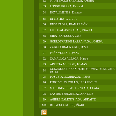
82
MANTEROLA ZABALLA, JOSEBA
83
LONGO IBARRA, Fernando
84
DO¥A JIMENEZ, Enrique
85
DI PIETRO ..., LIVIA
86
UNSAIN OSA, JUAN RAMÓN
87
LIRIO SAGASTIZABAL, INAZIO
88
URIA IBARLUCEA, Jone
89
GORROTXATEGI LARRAÑAGA, JOSEBA
90
ZABALA IRACIZABAL, JOSU
91
PEÑA VELEZ, TOMAS
92
ZAMALLOA ALZAGA, Marijo
93
ARRIETA AGUIRRE, TOMAS
GONZALEZ DE SAN PEDRO GOMEZ DE SEGURA,
94
PATXI
95
POZUETA LIZARRAGA, IRENE
96
RUIZ DEL CASTILLO, LUIS MIGUEL
97
MARTINEZ URRETABIZKAIA, OLAIA
98
CASTRO FERNÁNDEZ, ANA CRIS
99
AGIRRE BALENTZIAGA, ARKAITZ
100
BERREGI ABALDE, IÑAKI