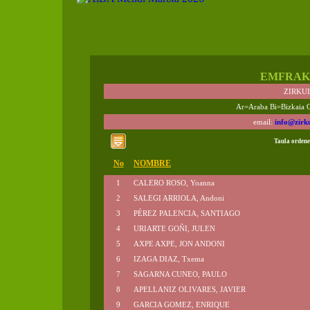
EMFRAK
ZIRKU
Ar=Araba Bi=Bizkaia 
email:
info@zirk
Taula ordene
No
NOMBRE
1
CALERO ROSO, Yoanna
2
SALEGI ARRIOLA, Andoni
3
PÉREZ PALENCIA, SANTIAGO
4
URIARTE GOÑI, JULEN
5
AXPE AXPE, JON ANDONI
6
IZAGA DIAZ, Txema
7
SAGARNA CUNEO, PAULO
8
APELLANIZ OLIVARES, JAVIER
9
GARCIA GOMEZ, ENRIQUE