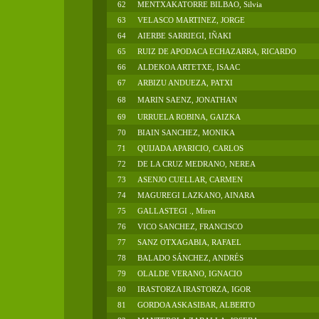
62
MENTXAKATORRE BILBAO, Silvia
63
VELASCO MARTINEZ, JORGE
64
AIERBE SARRIEGI, IÑAKI
65
RUIZ DE APODACA ECHAZARRA, RICARDO
66
ALDEKOA ARTETXE, ISAAC
67
ARBIZU ANDUEZA, PATXI
68
MARIN SAENZ, JONATHAN
69
URRUELA ROBINA, GAIZKA
70
BIAIN SANCHEZ, MONIKA
71
QUIJADA APARICIO, CARLOS
72
DE LA CRUZ MEDRANO, NEREA
73
ASENJO CUELLAR, CARMEN
74
MAGUREGI LAZKANO, AINARA
75
GALLASTEGI ., Miren
76
VICO SANCHEZ, FRANCISCO
77
SANZ OTXAGABIA, RAFAEL
78
BALADO SÁNCHEZ, ANDRÉS
79
OLALDE VERANO, IGNACIO
80
IRASTORZA IRASTORZA, IGOR
81
GORDOA ASKASIBAR, ALBERTO