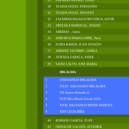
29
ZAPIRAIN ADURIZ, IÑAKI
30
TEJADA OCEJO, FERNANDO
31
TEJADA OCEJO, JONATAN
32
ZALDIBAR PAGAZAURTUNDUA, AITOR
33
ARTEAGA MARISCAL, INAZIO
34
ARRIBAS ., Isidro
35
ARBURUA IPARAGUIRRE, Patxi
36
ZUBIA RAMOS, JUAN IGNACIO
37
ARRANZ TAGARRO, GORKA
38
ATIENZA ZABALA, ASIER
39
SAINZ CALVO, JOSE MARIA
IBILALDIA
1
ANDOAINGO IBILALDIA
2
XXXV. SAKANAKO IBILALDIA
3
XX Joserra Romaña Jr.
4
XVII Hiru Mendi Zerrak 2026
5
XXXI. BAZTANGO MENDI MARTXA
6
XXVI ZUIA BIRA
40
ROMANO GARCIA, JUAN
41
OSINALDE GALDOS, AITZIBER