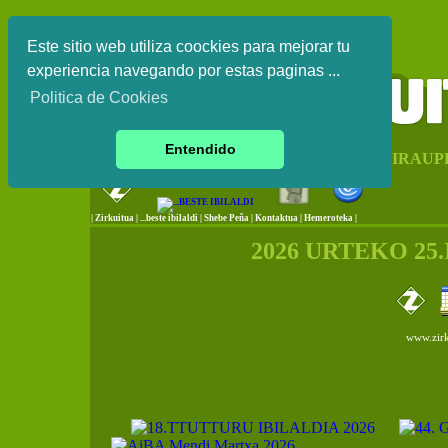
Este sitio web utiliza coockies para mejorar tu
experiencia navegando por estas paginas ...
Politica de Cookies
Entendido
EUSKAL HERRIKO IRAUP
|
Zirkuitua
|
...beste ibilaldi
|
Shebe Peña
|
Kontaktua
|
Hemeroteka |
2026 URTEKO 25
www.zirk