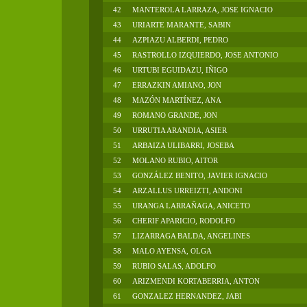
42
MANTEROLA LARRAZA, JOSE IGNACIO
43
URIARTE MARANTE, SABIN
44
AZPIAZU ALBERDI, PEDRO
45
RASTROLLO IZQUIERDO, JOSE ANTONIO
46
URTUBI EGUIDAZU, IÑIGO
47
ERRAZKIN AMIANO, JON
48
MAZÓN MARTÍNEZ, ANA
49
ROMANO GRANDE, JON
50
URRUTIA ARANDIA, ASIER
51
ARBAIZA ULIBARRI, JOSEBA
52
MOLANO RUBIO, AITOR
53
GONZÁLEZ BENITO, JAVIER IGNACIO
54
ARZALLUS URREIZTI, ANDONI
55
URANGA LARRAÑAGA, ANICETO
56
CHERIF APARICIO, RODOLFO
57
LIZARRAGA BALDA, ANGELINES
58
MALO AYENSA, OLGA
59
RUBIO SALAS, ADOLFO
60
ARIZMENDI KORTABERRIA, ANTON
61
GONZALEZ HERNANDEZ, JABI