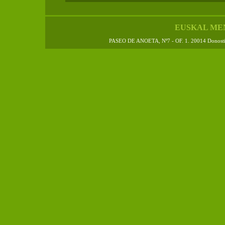
EUSKAL ME
PASEO DE ANOETA, Nº7 - OF. 1. 20014 Donos