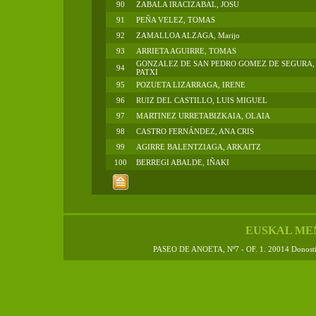
90
ZABALA IRACIZABAL, JOSU
91
PEÑA VELEZ, TOMAS
92
ZAMALLOA ALZAGA, Marijo
93
ARRIETA AGUIRRE, TOMAS
GONZALEZ DE SAN PEDRO GOMEZ DE SEGURA,
94
PATXI
95
POZUETA LIZARRAGA, IRENE
96
RUIZ DEL CASTILLO, LUIS MIGUEL
97
MARTINEZ URRETABIZKAIA, OLAIA
98
CASTRO FERNÁNDEZ, ANA CRIS
99
AGIRRE BALENTZIAGA, ARKAITZ
100
BERREGI ABALDE, IÑAKI
EUSKAL ME
PASEO DE ANOETA, Nº7 - OF. 1. 20014 Donos