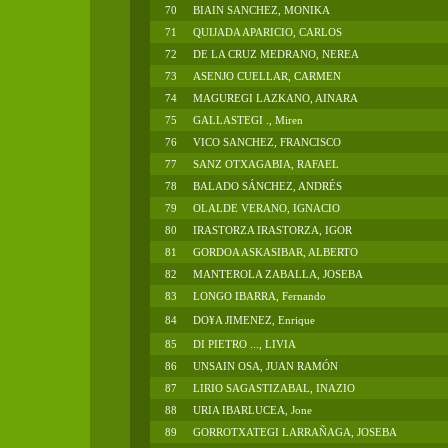
70
BIAIN SANCHEZ, MONIKA
71
QUIJADA APARICIO, CARLOS
72
DE LA CRUZ MEDRANO, NEREA
73
ASENJO CUELLAR, CARMEN
74
MAGUREGI LAZKANO, AINARA
75
GALLASTEGI ., Miren
76
VICO SANCHEZ, FRANCISCO
77
SANZ OTXAGABIA, RAFAEL
78
BALADO SÁNCHEZ, ANDRÉS
79
OLALDE VERANO, IGNACIO
80
IRASTORZA IRASTORZA, IGOR
81
GORDOA ASKASIBAR, ALBERTO
82
MANTEROLA ZABALLA, JOSEBA
83
LONGO IBARRA, Fernando
84
DO¥A JIMENEZ, Enrique
85
DI PIETRO ..., LIVIA
86
UNSAIN OSA, JUAN RAMÓN
87
LIRIO SAGASTIZABAL, INAZIO
88
URIA IBARLUCEA, Jone
89
GORROTXATEGI LARRAÑAGA, JOSEBA