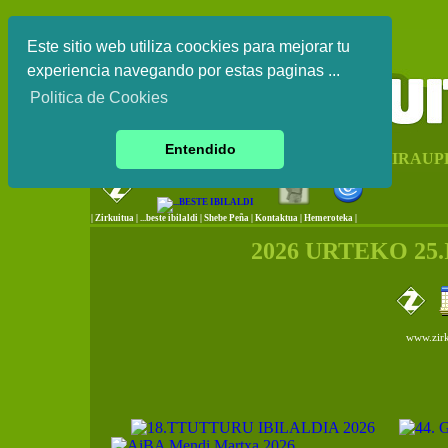
Este sitio web utiliza coockies para mejorar tu
experiencia navegando por estas paginas ...
Politica de Cookies
Entendido
EUSKAL HERRIKO IRAUP
|
Zirkuitua
|
...beste ibilaldi
|
Shebe Peña
|
Kontaktua
|
Hemeroteka |
2026 URTEKO 25
www.zirk