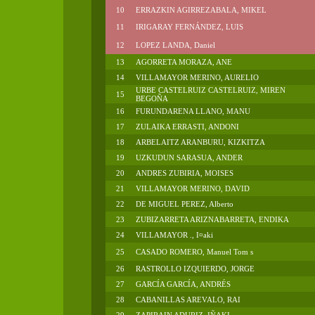
10
ERRAZKIN AGIRREZABALA, MIKEL
11
IRIGARAY FERNÁNDEZ, LUIS
12
LOPEZ LANDA, Daniel
13
AGORRETA MORAZA, ANE
14
VILLAMAYOR MERINO, AURELIO
URBE CASTELRUIZ CASTELRUIZ, MIREN
15
BEGOÑA
16
FURUNDARENA LLANO, MANU
17
ZULAIKA ERRASTI, ANDONI
18
ARBELAITZ ARANBURU, KIZKITZA
19
UZKUDUN SARASUA, ANDER
20
ANDRES ZUBIRIA, MOISES
21
VILLAMAYOR MERINO, DAVID
22
DE MIGUEL PEREZ, Alberto
23
ZUBIZARRETA ARIZNABARRETA, ENDIKA
24
VILLAMAYOR ., I¤aki
25
CASADO ROMERO, Manuel Tom s
26
RASTROLLO IZQUIERDO, JORGE
27
GARCÍA GARCÍA, ANDRÉS
28
CABANILLAS AREVALO, RAI