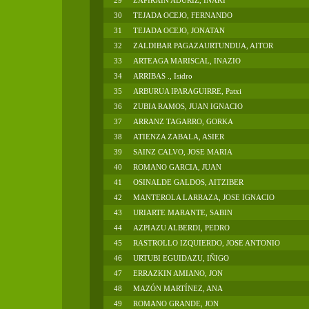
29
ZAPIRAIN ADURIZ, IÑAKI
30
TEJADA OCEJO, FERNANDO
31
TEJADA OCEJO, JONATAN
32
ZALDIBAR PAGAZAURTUNDUA, AITOR
33
ARTEAGA MARISCAL, INAZIO
34
ARRIBAS ., Isidro
35
ARBURUA IPARAGUIRRE, Patxi
36
ZUBIA RAMOS, JUAN IGNACIO
37
ARRANZ TAGARRO, GORKA
38
ATIENZA ZABALA, ASIER
39
SAINZ CALVO, JOSE MARIA
40
ROMANO GARCIA, JUAN
41
OSINALDE GALDOS, AITZIBER
42
MANTEROLA LARRAZA, JOSE IGNACIO
43
URIARTE MARANTE, SABIN
44
AZPIAZU ALBERDI, PEDRO
45
RASTROLLO IZQUIERDO, JOSE ANTONIO
46
URTUBI EGUIDAZU, IÑIGO
47
ERRAZKIN AMIANO, JON
48
MAZÓN MARTÍNEZ, ANA
49
ROMANO GRANDE, JON