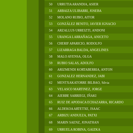
50
URRUTIA ARANDIA, ASIER
51
ARBAIZA ULIBARRI, JOSEBA
52
MOLANO RUBIO, AITOR
53
GONZÁLEZ BENITO, JAVIER IGNACIO
54
ARZALLUS URREIZTI, ANDONI
55
URANGA LARRAÑAGA, ANICETO
56
CHERIF APARICIO, RODOLFO
57
LIZARRAGA BALDA, ANGELINES
58
MALO AYENSA, OLGA
59
RUBIO SALAS, ADOLFO
60
ARIZMENDI KORTABERRIA, ANTON
61
GONZALEZ HERNANDEZ, JABI
62
MENTXAKATORRE BILBAO, Silvia
63
VELASCO MARTINEZ, JORGE
64
AIERBE SARRIEGI, IÑAKI
65
RUIZ DE APODACA ECHAZARRA, RICARDO
66
ALDEKOA ARTETXE, ISAAC
67
ARBIZU ANDUEZA, PATXI
68
MARIN SAENZ, JONATHAN
69
URRUELA ROBINA, GAIZKA