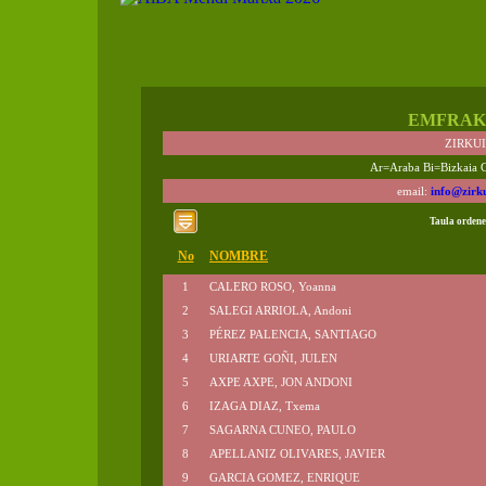
EMFRAK
ZIRKU
Ar=Araba Bi=Bizkaia 
email:
info@zirk
Taula ordene
No
NOMBRE
1
CALERO ROSO, Yoanna
2
SALEGI ARRIOLA, Andoni
3
PÉREZ PALENCIA, SANTIAGO
4
URIARTE GOÑI, JULEN
5
AXPE AXPE, JON ANDONI
6
IZAGA DIAZ, Txema
7
SAGARNA CUNEO, PAULO
8
APELLANIZ OLIVARES, JAVIER
9
GARCIA GOMEZ, ENRIQUE