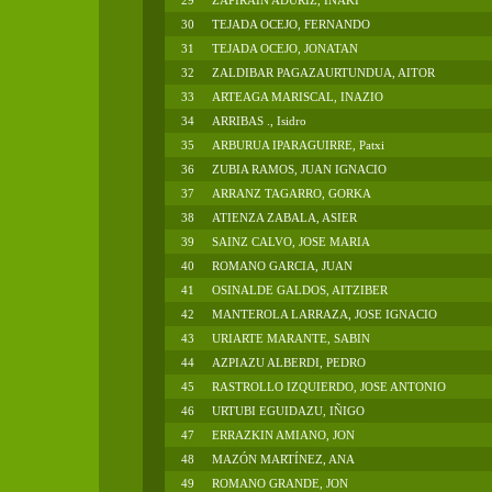
29
ZAPIRAIN ADURIZ, IÑAKI
30
TEJADA OCEJO, FERNANDO
31
TEJADA OCEJO, JONATAN
32
ZALDIBAR PAGAZAURTUNDUA, AITOR
33
ARTEAGA MARISCAL, INAZIO
34
ARRIBAS ., Isidro
35
ARBURUA IPARAGUIRRE, Patxi
36
ZUBIA RAMOS, JUAN IGNACIO
37
ARRANZ TAGARRO, GORKA
38
ATIENZA ZABALA, ASIER
39
SAINZ CALVO, JOSE MARIA
40
ROMANO GARCIA, JUAN
41
OSINALDE GALDOS, AITZIBER
42
MANTEROLA LARRAZA, JOSE IGNACIO
43
URIARTE MARANTE, SABIN
44
AZPIAZU ALBERDI, PEDRO
45
RASTROLLO IZQUIERDO, JOSE ANTONIO
46
URTUBI EGUIDAZU, IÑIGO
47
ERRAZKIN AMIANO, JON
48
MAZÓN MARTÍNEZ, ANA
49
ROMANO GRANDE, JON