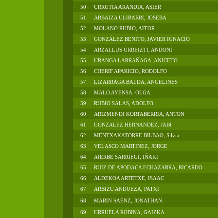
50
URRUTIA ARANDIA, ASIER
51
ARBAIZA ULIBARRI, JOSEBA
52
MOLANO RUBIO, AITOR
53
GONZÁLEZ BENITO, JAVIER IGNACIO
54
ARZALLUS URREIZTI, ANDONI
55
URANGA LARRAÑAGA, ANICETO
56
CHERIF APARICIO, RODOLFO
57
LIZARRAGA BALDA, ANGELINES
58
MALO AYENSA, OLGA
59
RUBIO SALAS, ADOLFO
60
ARIZMENDI KORTABERRIA, ANTON
61
GONZALEZ HERNANDEZ, JABI
62
MENTXAKATORRE BILBAO, Silvia
63
VELASCO MARTINEZ, JORGE
64
AIERBE SARRIEGI, IÑAKI
65
RUIZ DE APODACA ECHAZARRA, RICARDO
66
ALDEKOA ARTETXE, ISAAC
67
ARBIZU ANDUEZA, PATXI
68
MARIN SAENZ, JONATHAN
69
URRUELA ROBINA, GAIZKA