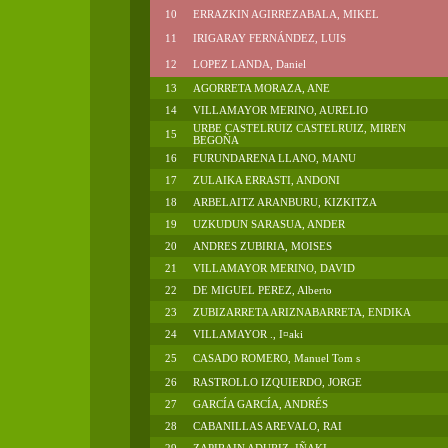
10
ERRAZKIN AGIRREZABALA, MIKEL
11
IRIGARAY FERNÁNDEZ, LUIS
12
LOPEZ LANDA, Daniel
13
AGORRETA MORAZA, ANE
14
VILLAMAYOR MERINO, AURELIO
URBE CASTELRUIZ CASTELRUIZ, MIREN
15
BEGOÑA
16
FURUNDARENA LLANO, MANU
17
ZULAIKA ERRASTI, ANDONI
18
ARBELAITZ ARANBURU, KIZKITZA
19
UZKUDUN SARASUA, ANDER
20
ANDRES ZUBIRIA, MOISES
21
VILLAMAYOR MERINO, DAVID
22
DE MIGUEL PEREZ, Alberto
23
ZUBIZARRETA ARIZNABARRETA, ENDIKA
24
VILLAMAYOR ., I¤aki
25
CASADO ROMERO, Manuel Tom s
26
RASTROLLO IZQUIERDO, JORGE
27
GARCÍA GARCÍA, ANDRÉS
28
CABANILLAS AREVALO, RAI