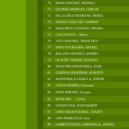
70
BIAIN SANCHEZ, MONIKA
71
QUIJADA APARICIO, CARLOS
72
DE LA CRUZ MEDRANO, NEREA
73
ASENJO CUELLAR, CARMEN
74
MAGUREGI LAZKANO, AINARA
75
GALLASTEGI ., Miren
76
VICO SANCHEZ, FRANCISCO
77
SANZ OTXAGABIA, RAFAEL
78
BALADO SÁNCHEZ, ANDRÉS
79
OLALDE VERANO, IGNACIO
80
IRASTORZA IRASTORZA, IGOR
81
GORDOA ASKASIBAR, ALBERTO
82
MANTEROLA ZABALLA, JOSEBA
83
LONGO IBARRA, Fernando
84
DO¥A JIMENEZ, Enrique
85
DI PIETRO ..., LIVIA
86
UNSAIN OSA, JUAN RAMÓN
87
LIRIO SAGASTIZABAL, INAZIO
88
URIA IBARLUCEA, Jone
89
GORROTXATEGI LARRAÑAGA, JOSEBA