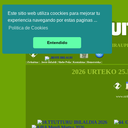
Este sitio web utiliza coockies para mejorar tu
experiencia navegando por estas paginas ...
Politica de Cookies
Entendido
EUSKAL HERRIKO IRAUP
|
Zirkuitua
|
...beste ibilaldi
|
Shebe Peña
|
Kontaktua
|
Hemeroteka |
2026 URTEKO 25
www.zirk