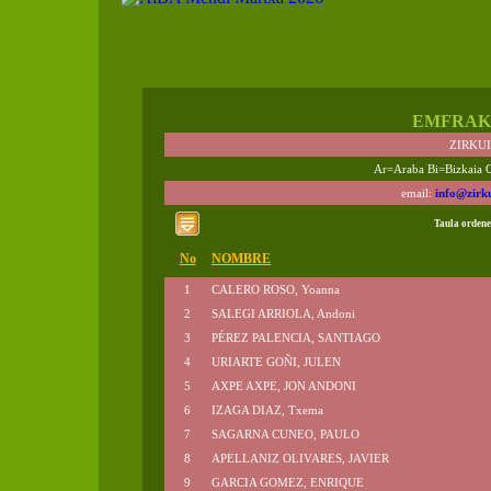
EMFRAK
ZIRKU
Ar=Araba Bi=Bizkaia 
email:
info@zirk
Taula ordene
No
NOMBRE
1
CALERO ROSO, Yoanna
2
SALEGI ARRIOLA, Andoni
3
PÉREZ PALENCIA, SANTIAGO
4
URIARTE GOÑI, JULEN
5
AXPE AXPE, JON ANDONI
6
IZAGA DIAZ, Txema
7
SAGARNA CUNEO, PAULO
8
APELLANIZ OLIVARES, JAVIER
9
GARCIA GOMEZ, ENRIQUE