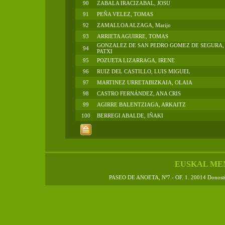
90
ZABALA IRACIZABAL, JOSU
91
PEÑA VELEZ, TOMAS
92
ZAMALLOA ALZAGA, Marijo
93
ARRIETA AGUIRRE, TOMAS
GONZALEZ DE SAN PEDRO GOMEZ DE SEGURA,
94
PATXI
95
POZUETA LIZARRAGA, IRENE
96
RUIZ DEL CASTILLO, LUIS MIGUEL
97
MARTINEZ URRETABIZKAIA, OLAIA
98
CASTRO FERNÁNDEZ, ANA CRIS
99
AGIRRE BALENTZIAGA, ARKAITZ
100
BERREGI ABALDE, IÑAKI
EUSKAL ME
PASEO DE ANOETA, Nº7 - OF. 1. 20014 Donos