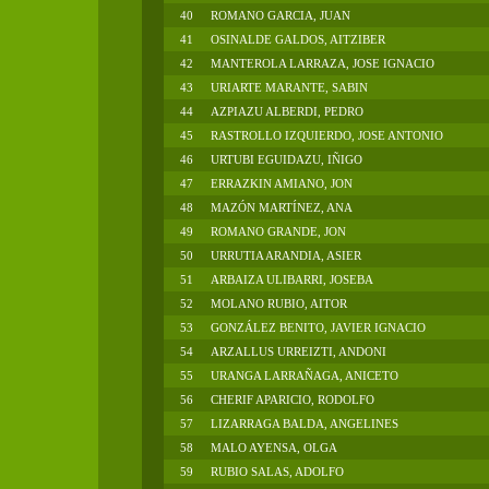
40
ROMANO GARCIA, JUAN
41
OSINALDE GALDOS, AITZIBER
42
MANTEROLA LARRAZA, JOSE IGNACIO
43
URIARTE MARANTE, SABIN
44
AZPIAZU ALBERDI, PEDRO
45
RASTROLLO IZQUIERDO, JOSE ANTONIO
46
URTUBI EGUIDAZU, IÑIGO
47
ERRAZKIN AMIANO, JON
48
MAZÓN MARTÍNEZ, ANA
49
ROMANO GRANDE, JON
50
URRUTIA ARANDIA, ASIER
51
ARBAIZA ULIBARRI, JOSEBA
52
MOLANO RUBIO, AITOR
53
GONZÁLEZ BENITO, JAVIER IGNACIO
54
ARZALLUS URREIZTI, ANDONI
55
URANGA LARRAÑAGA, ANICETO
56
CHERIF APARICIO, RODOLFO
57
LIZARRAGA BALDA, ANGELINES
58
MALO AYENSA, OLGA
59
RUBIO SALAS, ADOLFO