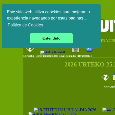
Este sitio web utiliza coockies para mejorar tu
experiencia navegando por estas paginas ...
Politica de Cookies
Entendido
EUSKAL HERRIKO IRAUP
|
Zirkuitua
|
...beste ibilaldi
|
Shebe Peña
|
Kontaktua
|
Hemeroteka |
2026 URTEKO 25
www.zirk