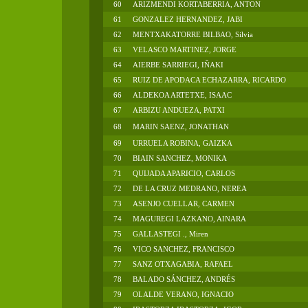
60
ARIZMENDI KORTABERRIA, ANTON
61
GONZALEZ HERNANDEZ, JABI
62
MENTXAKATORRE BILBAO, Silvia
63
VELASCO MARTINEZ, JORGE
64
AIERBE SARRIEGI, IÑAKI
65
RUIZ DE APODACA ECHAZARRA, RICARDO
66
ALDEKOA ARTETXE, ISAAC
67
ARBIZU ANDUEZA, PATXI
68
MARIN SAENZ, JONATHAN
69
URRUELA ROBINA, GAIZKA
70
BIAIN SANCHEZ, MONIKA
71
QUIJADA APARICIO, CARLOS
72
DE LA CRUZ MEDRANO, NEREA
73
ASENJO CUELLAR, CARMEN
74
MAGUREGI LAZKANO, AINARA
75
GALLASTEGI ., Miren
76
VICO SANCHEZ, FRANCISCO
77
SANZ OTXAGABIA, RAFAEL
78
BALADO SÁNCHEZ, ANDRÉS
79
OLALDE VERANO, IGNACIO