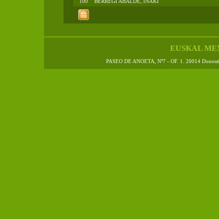
100
BERREGI ABALDE, IÑAKI
EUSKAL ME
PASEO DE ANOETA, Nº7 - OF. 1. 20014 Donos