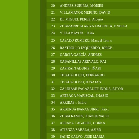
20
ANDRES ZUBIRIA, MOISES
21
VILLAMAYOR MERINO, DAVID
22
DE MIGUEL PEREZ, Alberto
23
ZUBIZARRETA ARIZNABARRETA, ENDIKA
24
VILLAMAYOR ., I¤aki
25
CASADO ROMERO, Manuel Tom s
26
RASTROLLO IZQUIERDO, JORGE
27
GARCÍA GARCÍA, ANDRÉS
28
CABANILLAS AREVALO, RAI
29
ZAPIRAIN ADURIZ, IÑAKI
30
TEJADA OCEJO, FERNANDO
31
TEJADA OCEJO, JONATAN
32
ZALDIBAR PAGAZAURTUNDUA, AITOR
33
ARTEAGA MARISCAL, INAZIO
34
ARRIBAS ., Isidro
35
ARBURUA IPARAGUIRRE, Patxi
36
ZUBIA RAMOS, JUAN IGNACIO
37
ARRANZ TAGARRO, GORKA
38
ATIENZA ZABALA, ASIER
39
SAINZ CALVO, JOSE MARIA