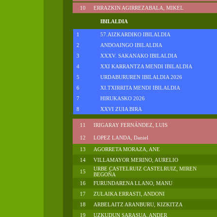
10
ERRAZKIN AGIRREZABALA, MIKEL
IBILALDIA
1
57.AIZKARDIKO IBILALDIA
2
ANDOAINGO IBILALDIA
3
XXXV. SAKANAKO IBILALDIA
4
XXI KARRANTZA MENDI IBILALDIA
5
URDABURUREN IBILALDIA 2026
6
XI.TXIRRITA MENDI IBILALDIA
7
HIRUKASKO 2026
8
XXVI ZUIA BIRA
11
IRIGARAY FERNÁNDEZ, LUIS
12
LOPEZ LANDA, Daniel
13
AGORRETA MORAZA, ANE
14
VILLAMAYOR MERINO, AURELIO
URBE CASTELRUIZ CASTELRUIZ, MIREN
15
BEGOÑA
16
FURUNDARENA LLANO, MANU
17
ZULAIKA ERRASTI, ANDONI
18
ARBELAITZ ARANBURU, KIZKITZA
19
UZKUDUN SARASUA, ANDER