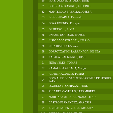
80
IRASTORZA IRASTORZA, IGOR
81
GORDOA ASKASIBAR, ALBERTO
82
MANTEROLA ZABALLA, JOSEBA
83
LONGO IBARRA, Fernando
84
DO¥A JIMENEZ, Enrique
85
DI PIETRO ..., LIVIA
86
UNSAIN OSA, JUAN RAMÓN
87
LIRIO SAGASTIZABAL, INAZIO
88
URIA IBARLUCEA, Jone
89
GORROTXATEGI LARRAÑAGA, JOSEBA
90
ZABALA IRACIZABAL, JOSU
91
PEÑA VELEZ, TOMAS
92
ZAMALLOA ALZAGA, Marijo
93
ARRIETA AGUIRRE, TOMAS
GONZALEZ DE SAN PEDRO GOMEZ DE SEGURA,
94
PATXI
95
POZUETA LIZARRAGA, IRENE
96
RUIZ DEL CASTILLO, LUIS MIGUEL
97
MARTINEZ URRETABIZKAIA, OLAIA
98
CASTRO FERNÁNDEZ, ANA CRIS
99
AGIRRE BALENTZIAGA, ARKAITZ