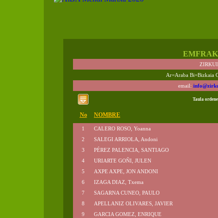
EMFRAK
ZIRKU
Ar=Araba Bi=Bizkaia 
email:
info@zirk
Taula ordene
No
NOMBRE
1
CALERO ROSO, Yoanna
2
SALEGI ARRIOLA, Andoni
3
PÉREZ PALENCIA, SANTIAGO
4
URIARTE GOÑI, JULEN
5
AXPE AXPE, JON ANDONI
6
IZAGA DIAZ, Txema
7
SAGARNA CUNEO, PAULO
8
APELLANIZ OLIVARES, JAVIER
9
GARCIA GOMEZ, ENRIQUE