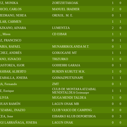
EZ, MONIKA
ZORTZIETAKOAK
1
0
RICIO, CARLOS
MANUEL IRADIER
2
0
 MEDRANO, NEREA
ORIXOL. M. E.
0
1
LLAR, CARMEN
1
1
AZKANO, AINARA
LUMENTZA
2
0
, Miren
CD EIBAR
1
1
Z, FRANCISCO
0
1
BIA, RAFAEL
MUNARRIKOLANDA M.T.
0
1
CHEZ, ANDRÉS
GOIKOGANE MT
1
1
ANO, IGNACIO
TRIZURKO
1
0
RASTORZA, IGOR
GOIHERRI GARAIA
0
1
SIBAR, ALBERTO
BURDIN KURUTZ M.K.
1
0
ZABALLA, JOSEBA
GOIMAZPEITXINAPE
1
1
, Fernando
ZMT
0
1
CULB DE MONTA¥A ATZABAL
, Enrique
1
1
MENDITALDEA Goimazpe
 LIVIA
MUGA MENDI TALDEA
1
0
 JUAN RAMÓN
LAGUN ONAK MB
0
0
TIZABAL, INAZIO
CLUB VASCO DE CAMPING
0
0
EA, Jone
EIBARKO KLUB DEPORTIBOA
0
3
GI LARRAÑAGA, JOSEBA
LAGUN ONAK
0
0