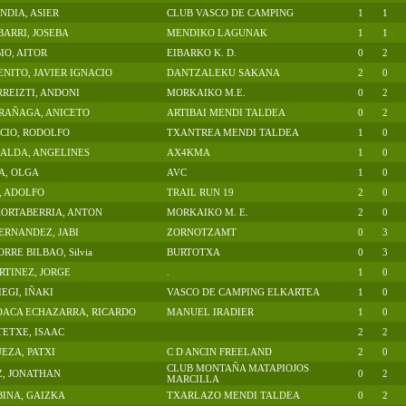
NDIA, ASIER
CLUB VASCO DE CAMPING
1
1
BARRI, JOSEBA
MENDIKO LAGUNAK
1
1
O, AITOR
EIBARKO K. D.
0
2
NITO, JAVIER IGNACIO
DANTZALEKU SAKANA
2
0
REIZTI, ANDONI
MORKAIKO M.E.
0
2
RAÑAGA, ANICETO
ARTIBAI MENDI TALDEA
0
2
ICIO, RODOLFO
TXANTREA MENDI TALDEA
1
0
ALDA, ANGELINES
AX4KMA
1
0
A, OLGA
AVC
1
0
, ADOLFO
TRAIL RUN 19
2
0
KORTABERRIA, ANTON
MORKAIKO M. E.
2
0
ERNANDEZ, JABI
ZORNOTZAMT
0
3
RE BILBAO, Silvia
BURTOTXA
0
3
TINEZ, JORGE
.
1
0
EGI, IÑAKI
VASCO DE CAMPING ELKARTEA
1
0
DACA ECHAZARRA, RICARDO
MANUEL IRADIER
1
0
ETXE, ISAAC
2
2
EZA, PATXI
C D ANCIN FREELAND
2
0
CLUB MONTAÑA MATAPIOJOS
Z, JONATHAN
0
2
MARCILLA
INA, GAIZKA
TXARLAZO MENDI TALDEA
0
2