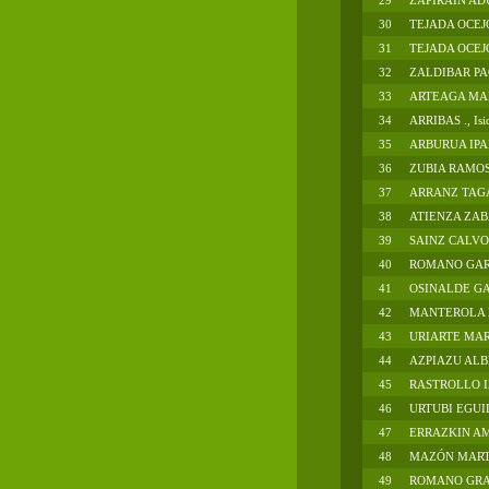
29
ZAPIRAIN AD
30
TEJADA OCEJ
31
TEJADA OCEJ
32
ZALDIBAR P
33
ARTEAGA MAR
34
ARRIBAS ., Isi
35
ARBURUA IPAR
36
ZUBIA RAMOS
37
ARRANZ TAG
38
ATIENZA ZAB
39
SAINZ CALVO
40
ROMANO GAR
41
OSINALDE GA
42
MANTEROLA L
43
URIARTE MAR
44
AZPIAZU ALB
45
RASTROLLO I
46
URTUBI EGUI
47
ERRAZKIN AM
48
MAZÓN MART
49
ROMANO GRA