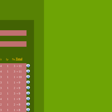
Total
Gi
Ip
Na
4
1
3
= 11
4
1
3
= 11
3
1
1
= 10
3
1
1
= 9
3
1
2
= 9
2
1
3
= 9
4
1
1
= 9
2
1
2
= 8
3
1
1
= 8