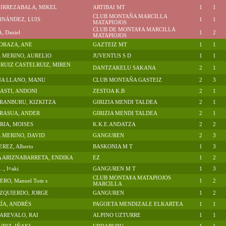
GIRREZABALA, MIKEL
ARTIBAI MT
1
1
CLUB MONTAÑA MARCILLA
RNÁNDEZ, LUIS
1
1
MATAPIOJOS
CLUB DE MONTA¥A MARCILLA
 Daniel
1
2
MATAPIOJOS
ORAZA, ANE
GAZTEIZ MT
1
1
 MERINO, AURELIO
JUVENTUS S D
1
1
RUIZ CASTELRUIZ, MIREN
DANTZAKELU SAKANA
2
1
A LLANO, MANU
CLUB MONTAÑA GASTEIZ
2
3
ASTI, ANDONI
ZESTOA K.B
2
1
RANBURU, KIZKITZA
GIRIZIA MENDI TALDEA
2
1
RASUA, ANDER
GIRIZIA MENDI TALDEA
2
1
RIA, MOISES
K.K.E.ANDATZA
2
2
 MERINO, DAVID
GANGUREN
2
3
REZ, Alberto
BASKONIA M T
1
3
 ARIZNABARRETA, ENDIKA
EZ
1
2
, I¤aki
GANGUREN M T
1
3
CLUB MONTA¥A MATAPIOJOS
RO, Manuel Tom s
1
2
MARCILLA
ZQUIERDO, JORGE
GANGUREN
1
2
ÍA, ANDRÉS
PAGOETA MENDIZALE ELKARTEA
1
1
AREVALO, RAI
ALPINO UZTURRE
1
1