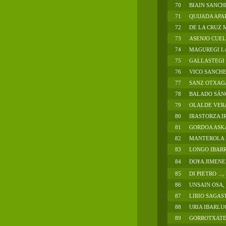
70
BIAIN SANCH
71
QUIJADA APA
72
DE LA CRUZ
73
ASENJO CUE
74
MAGUREGI L
75
GALLASTEGI .
76
VICO SANCHE
77
SANZ OTXAGA
78
BALADO SÁN
79
OLALDE VER
80
IRASTORZA I
81
GORDOA ASKA
82
MANTEROLA 
83
LONGO IBARRA
84
DO¥A JIMENEZ
85
DI PIETRO ...,
86
UNSAIN OSA,
87
LIRIO SAGAS
88
URIA IBARLUC
89
GORROTXATE