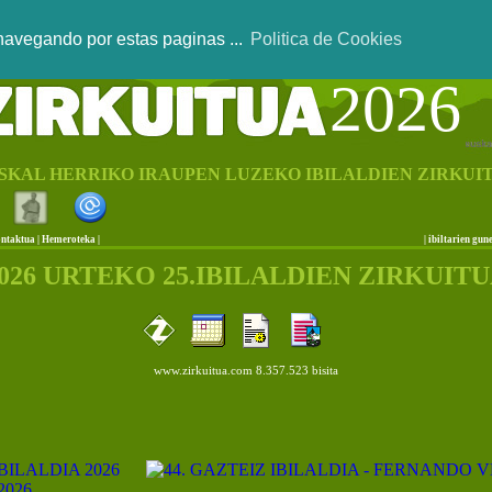
 navegando por estas paginas ...
Politica de Cookies
2026
SKAL HERRIKO IRAUPEN LUZEKO IBILALDIEN ZIRKUI
ntaktua
|
Hemeroteka |
|
ibiltarien gun
026 URTEKO 25.IBILALDIEN ZIRKUIT
www.zirkuitua.com 8.357.523 bisita