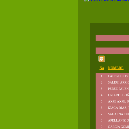
No
NOMBRE
1
CALERO ROSO
2
SALEGI ARRIO
3
PÉREZ PALEN
4
URIARTE GOÑ
5
AXPE AXPE, 
6
IZAGA DIAZ, 
7
SAGARNA CU
8
APELLANIZ O
9
GARCIA GOME