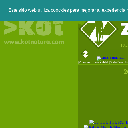
Este sitio web utiliza coockies para mejorar tu experiencia
EU
|
Zirkuitua
|
...beste ibilaldi
|
Shebe Peña
|
Ko
2