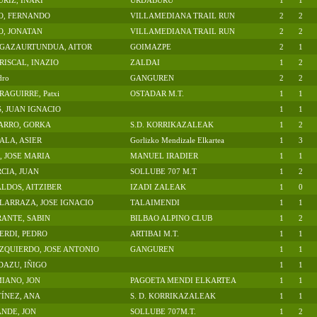
URIZ, IÑAKI
URDABURU
1
1
O, FERNANDO
VILLAMEDIANA TRAIL RUN
2
2
O, JONATAN
VILLAMEDIANA TRAIL RUN
2
2
AGAZAURTUNDUA, AITOR
GOIMAZPE
2
1
ISCAL, INAZIO
ZALDAI
1
2
dro
GANGUREN
2
2
AGUIRRE, Patxi
OSTADAR M.T.
1
1
, JUAN IGNACIO
1
1
ARRO, GORKA
S.D. KORRIKAZALEAK
1
2
ALA, ASIER
Gorlizko Mendizale Elkartea
1
3
, JOSE MARIA
MANUEL IRADIER
1
1
CIA, JUAN
SOLLUBE 707 M.T
1
2
LDOS, AITZIBER
IZADI ZALEAK
1
0
ARRAZA, JOSE IGNACIO
TALAIMENDI
1
1
ANTE, SABIN
BILBAO ALPINO CLUB
1
2
ERDI, PEDRO
ARTIBAI M.T.
1
1
ZQUIERDO, JOSE ANTONIO
GANGUREN
1
1
DAZU, IÑIGO
1
1
IANO, JON
PAGOETA MENDI ELKARTEA
1
1
ÍNEZ, ANA
S. D. KORRIKAZALEAK
1
1
NDE, JON
SOLLUBE 707M.T.
1
2