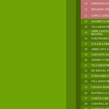
10
ERRAZKIN A
11
IRIGARAY FE
12
LOPEZ LANDA,
13
AGORRETA M
14
VILLAMAYOR
URBE CASTEL
15
BEGOÑA
16
FURUNDAREN
17
ZULAIKA ERR
18
ARBELAITZ A
19
UZKUDUN SA
20
ANDRES ZUBI
21
VILLAMAYOR
22
DE MIGUEL PE
23
ZUBIZARRETA
24
VILLAMAYOR .
25
CASADO ROME
26
RASTROLLO I
27
GARCÍA GARC
28
CABANILLAS 