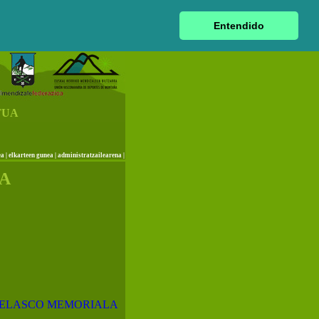
|
euskara
|
castellano
|
français
|
Entendido
TUA
ea
|
elkarteen gunea
|
administratzailearena
|
UA