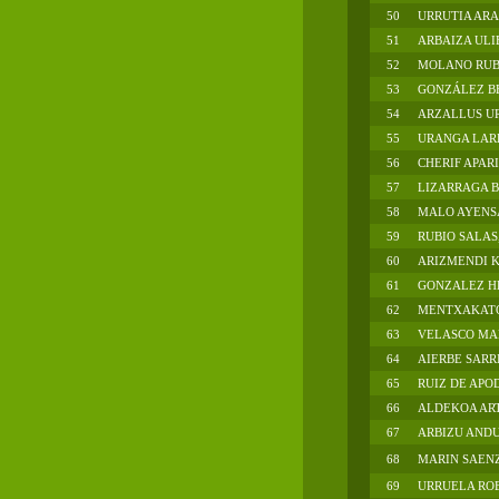
50
URRUTIA ARA
51
ARBAIZA ULI
52
MOLANO RUBI
53
GONZÁLEZ BE
54
ARZALLUS UR
55
URANGA LAR
56
CHERIF APAR
57
LIZARRAGA B
58
MALO AYENS
59
RUBIO SALAS
60
ARIZMENDI 
61
GONZALEZ H
62
MENTXAKATOR
63
VELASCO MAR
64
AIERBE SARRI
65
RUIZ DE APO
66
ALDEKOA ART
67
ARBIZU ANDU
68
MARIN SAEN
69
URRUELA ROB