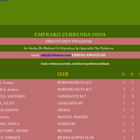
EMFRAKO ZERRENDA OSOA
ZIRKUITUAREN FINALISTAK
Ar=Araba Bi=Bizkaia Gi=Gipuzkoa Ip=Iparralde Na=Nafarroa
email:
info@zirkuitua.com
ERREKLAMAZIOAK
Taula ordenean jartzeko, zutabearen goiburuan klikatu
CLUB
Ar
Bi
, Yoanna
BURDINKURUTZ M.T.
1
2
LA, Andoni
BURDINKURUTZ M.T.
1
2
CIA, SANTIAGO
GANERANTZ.M.T
2
3
I, JULEN
GANGUREN MT
1
3
JON ANDONI
ORIXOL
2
1
Txema
MANUEL IRADIER
1
2
NEO, PAULO
OURDAYBI
1
2
LIVARES, JAVIER
BESAIDE
2
1
Z, ENRIQUE
BILBAO ALPINO CLUB
1
2