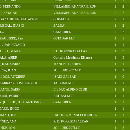
URIZ, IÑAKI
URDABURU
1
1
O, FERNANDO
VILLAMEDIANA TRAIL RUN
2
2
O, JONATAN
VILLAMEDIANA TRAIL RUN
2
2
AGAZAURTUNDUA, AITOR
GOIMAZPE
2
1
ISCAL, INAZIO
ZALDAI
1
2
dro
GANGUREN
2
2
AGUIRRE, Patxi
OSTADAR M.T.
1
1
, JUAN IGNACIO
1
1
ARRO, GORKA
S.D. KORRIKAZALEAK
1
2
ALA, ASIER
Gorlizko Mendizale Elkartea
1
3
, JOSE MARIA
MANUEL IRADIER
1
1
CIA, JUAN
SOLLUBE 707 M.T
1
2
LDOS, AITZIBER
IZADI ZALEAK
1
0
ARRAZA, JOSE IGNACIO
TALAIMENDI
1
1
ANTE, SABIN
BILBAO ALPINO CLUB
1
2
ERDI, PEDRO
ARTIBAI M.T.
1
1
ZQUIERDO, JOSE ANTONIO
GANGUREN
1
1
DAZU, IÑIGO
1
1
IANO, JON
PAGOETA MENDI ELKARTEA
1
1
ÍNEZ, ANA
S. D. KORRIKAZALEAK
1
1
NDE, JON
SOLLUBE 707M.T.
1
2