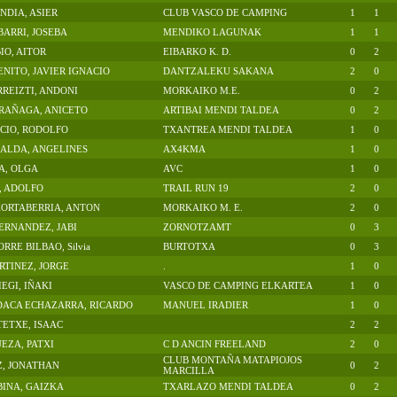
NDIA, ASIER
CLUB VASCO DE CAMPING
1
1
BARRI, JOSEBA
MENDIKO LAGUNAK
1
1
O, AITOR
EIBARKO K. D.
0
2
NITO, JAVIER IGNACIO
DANTZALEKU SAKANA
2
0
REIZTI, ANDONI
MORKAIKO M.E.
0
2
RAÑAGA, ANICETO
ARTIBAI MENDI TALDEA
0
2
ICIO, RODOLFO
TXANTREA MENDI TALDEA
1
0
ALDA, ANGELINES
AX4KMA
1
0
A, OLGA
AVC
1
0
, ADOLFO
TRAIL RUN 19
2
0
KORTABERRIA, ANTON
MORKAIKO M. E.
2
0
ERNANDEZ, JABI
ZORNOTZAMT
0
3
RE BILBAO, Silvia
BURTOTXA
0
3
TINEZ, JORGE
.
1
0
EGI, IÑAKI
VASCO DE CAMPING ELKARTEA
1
0
DACA ECHAZARRA, RICARDO
MANUEL IRADIER
1
0
ETXE, ISAAC
2
2
EZA, PATXI
C D ANCIN FREELAND
2
0
CLUB MONTAÑA MATAPIOJOS
Z, JONATHAN
0
2
MARCILLA
INA, GAIZKA
TXARLAZO MENDI TALDEA
0
2