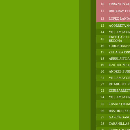
10
ERRAZKIN A
11
IRIGARAY FE
12
LOPEZ LANDA,
13
AGORRETA M
14
VILLAMAYOR
URBE CASTEL
15
BEGOÑA
16
FURUNDAREN
17
ZULAIKA ERR
18
ARBELAITZ A
19
UZKUDUN SA
20
ANDRES ZUBI
21
VILLAMAYOR
22
DE MIGUEL PE
23
ZUBIZARRETA
24
VILLAMAYOR .
25
CASADO ROME
26
RASTROLLO I
27
GARCÍA GARC
28
CABANILLAS 