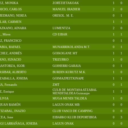
EZ, MONIKA
ZORTZIETAKOAK
1
0
RICIO, CARLOS
MANUEL IRADIER
2
0
 MEDRANO, NEREA
ORIXOL. M. E.
0
1
LLAR, CARMEN
1
1
AZKANO, AINARA
LUMENTZA
2
0
, Miren
CD EIBAR
1
1
Z, FRANCISCO
0
1
BIA, RAFAEL
MUNARRIKOLANDA M.T.
0
1
CHEZ, ANDRÉS
GOIKOGANE MT
1
1
ANO, IGNACIO
TRIZURKO
1
0
RASTORZA, IGOR
GOIHERRI GARAIA
0
1
SIBAR, ALBERTO
BURDIN KURUTZ M.K.
1
0
ZABALLA, JOSEBA
GOIMAZPEITXINAPE
1
1
, Fernando
ZMT
0
1
CULB DE MONTA¥A ATZABAL
, Enrique
1
1
MENDITALDEA Goimazpe
 LIVIA
MUGA MENDI TALDEA
1
0
 JUAN RAMÓN
LAGUN ONAK MB
0
0
TIZABAL, INAZIO
CLUB VASCO DE CAMPING
0
0
EA, Jone
EIBARKO KLUB DEPORTIBOA
0
3
GI LARRAÑAGA, JOSEBA
LAGUN ONAK
0
0