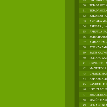
29
ZAPIRAIN AD
30
TEJADA OCEJ
31
TEJADA OCEJ
32
ZALDIBAR P
33
ARTEAGA MAR
34
ARRIBAS ., Isi
35
ARBURUA IPAR
36
ZUBIA RAMOS
37
ARRANZ TAG
38
ATIENZA ZAB
39
SAINZ CALVO
40
ROMANO GAR
41
OSINALDE GA
42
MANTEROLA L
43
URIARTE MAR
44
AZPIAZU ALB
45
RASTROLLO I
46
URTUBI EGUI
47
ERRAZKIN AM
48
MAZÓN MART
49
ROMANO GRA