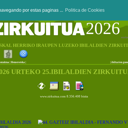
 navegando por estas paginas ...
Politica de Cookies
2026
SKAL HERRIKO IRAUPEN LUZEKO IBILALDIEN ZIRKUI
ntaktua
|
Hemeroteka |
|
ibiltarien gun
026 URTEKO 25.IBILALDIEN ZIRKUIT
www.zirkuitua.com 8.356.408 bisita