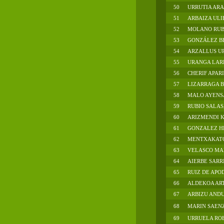
50
URRUTIA ARA
51
ARBAIZA ULI
52
MOLANO RUBI
53
GONZÁLEZ BE
54
ARZALLUS UR
55
URANGA LAR
56
CHERIF APAR
57
LIZARRAGA B
58
MALO AYENS
59
RUBIO SALAS
60
ARIZMENDI 
61
GONZALEZ H
62
MENTXAKATOR
63
VELASCO MAR
64
AIERBE SARRI
65
RUIZ DE APO
66
ALDEKOA ART
67
ARBIZU ANDU
68
MARIN SAEN
69
URRUELA ROB