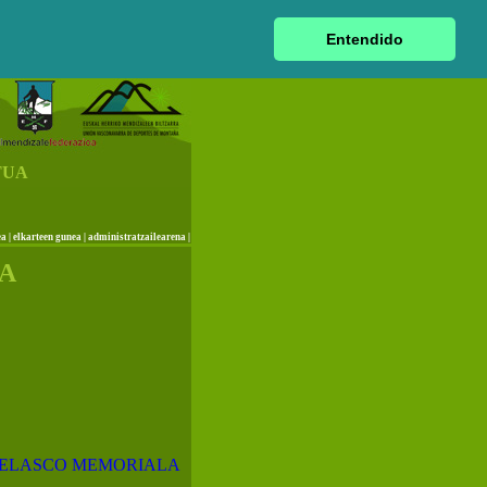
|
euskara
|
castellano
|
français
|
Entendido
TUA
ea
|
elkarteen gunea
|
administratzailearena
|
UA