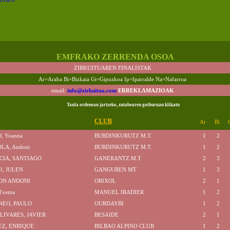
EMFRAKO ZERRENDA OSOA
ZIRKUITUAREN FINALISTAK
Ar=Araba Bi=Bizkaia Gi=Gipuzkoa Ip=Iparralde Na=Nafarroa
email:
info@zirkuitua.com
ERREKLAMAZIOAK
Taula ordenean jartzeko, zutabearen goiburuan klikatu
CLUB
Ar
Bi
, Yoanna
BURDINKURUTZ M.T.
1
2
LA, Andoni
BURDINKURUTZ M.T.
1
2
CIA, SANTIAGO
GANERANTZ.M.T
2
3
I, JULEN
GANGUREN MT
1
3
JON ANDONI
ORIXOL
2
1
Txema
MANUEL IRADIER
1
2
NEO, PAULO
OURDAYBI
1
2
LIVARES, JAVIER
BESAIDE
2
1
Z, ENRIQUE
BILBAO ALPINO CLUB
1
2