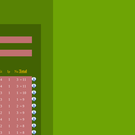
Total
Gi
Ip
Na
4
1
3
= 11
4
1
3
= 11
3
1
1
= 10
3
1
1
= 9
3
1
2
= 9
2
1
3
= 9
4
1
1
= 9
2
1
2
= 8
3
1
1
= 8