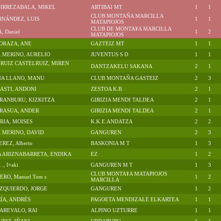
GIRREZABALA, MIKEL
ARTIBAI MT
1
1
CLUB MONTAÑA MARCILLA
RNÁNDEZ, LUIS
1
1
MATAPIOJOS
CLUB DE MONTA¥A MARCILLA
 Daniel
1
2
MATAPIOJOS
ORAZA, ANE
GAZTEIZ MT
1
1
 MERINO, AURELIO
JUVENTUS S D
1
1
RUIZ CASTELRUIZ, MIREN
DANTZAKELU SAKANA
2
1
A LLANO, MANU
CLUB MONTAÑA GASTEIZ
2
3
ASTI, ANDONI
ZESTOA K.B
2
1
RANBURU, KIZKITZA
GIRIZIA MENDI TALDEA
2
1
RASUA, ANDER
GIRIZIA MENDI TALDEA
2
1
RIA, MOISES
K.K.E.ANDATZA
2
2
 MERINO, DAVID
GANGUREN
2
3
REZ, Alberto
BASKONIA M T
1
3
 ARIZNABARRETA, ENDIKA
EZ
1
2
, I¤aki
GANGUREN M T
1
3
CLUB MONTA¥A MATAPIOJOS
RO, Manuel Tom s
1
2
MARCILLA
ZQUIERDO, JORGE
GANGUREN
1
2
ÍA, ANDRÉS
PAGOETA MENDIZALE ELKARTEA
1
1
AREVALO, RAI
ALPINO UZTURRE
1
1