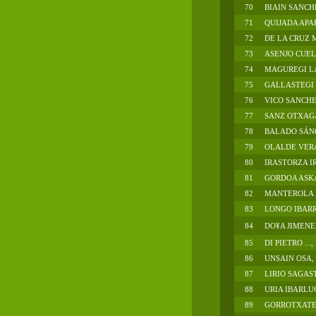
70
BIAIN SANCH
71
QUIJADA APA
72
DE LA CRUZ
73
ASENJO CUE
74
MAGUREGI L
75
GALLASTEGI .
76
VICO SANCHE
77
SANZ OTXAGA
78
BALADO SÁN
79
OLALDE VER
80
IRASTORZA I
81
GORDOA ASKA
82
MANTEROLA 
83
LONGO IBARRA
84
DO¥A JIMENEZ
85
DI PIETRO ...,
86
UNSAIN OSA,
87
LIRIO SAGAS
88
URIA IBARLUC
89
GORROTXATE