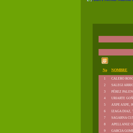
No
NOMBRE
1
CALERO ROSO
2
SALEGI ARRIO
3
PÉREZ PALEN
4
URIARTE GOÑ
5
AXPE AXPE, 
6
IZAGA DIAZ, 
7
SAGARNA CU
8
APELLANIZ O
9
GARCIA GOME