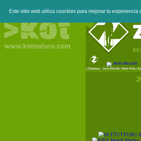
Este sitio web utiliza coockies para mejorar tu experiencia
EU
|
Zirkuitua
|
...beste ibilaldi
|
Shebe Peña
|
Ko
2