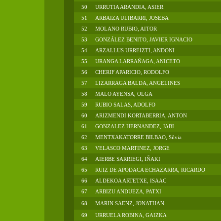
50
URRUTIA ARANDIA, ASIER
51
ARBAIZA ULIBARRI, JOSEBA
52
MOLANO RUBIO, AITOR
53
GONZÁLEZ BENITO, JAVIER IGNACIO
54
ARZALLUS URREIZTI, ANDONI
55
URANGA LARRAÑAGA, ANICETO
56
CHERIF APARICIO, RODOLFO
57
LIZARRAGA BALDA, ANGELINES
58
MALO AYENSA, OLGA
59
RUBIO SALAS, ADOLFO
60
ARIZMENDI KORTABERRIA, ANTON
61
GONZALEZ HERNANDEZ, JABI
62
MENTXAKATORRE BILBAO, Silvia
63
VELASCO MARTINEZ, JORGE
64
AIERBE SARRIEGI, IÑAKI
65
RUIZ DE APODACA ECHAZARRA, RICARDO
66
ALDEKOA ARTETXE, ISAAC
67
ARBIZU ANDUEZA, PATXI
68
MARIN SAENZ, JONATHAN
69
URRUELA ROBINA, GAIZKA