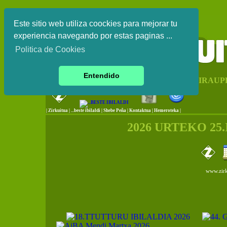
Este sitio web utiliza coockies para mejorar tu
experiencia navegando por estas paginas ...
Politica de Cookies
Entendido
EUSKAL HERRIKO IRAUP
|
Zirkuitua
|
...beste ibilaldi
|
Shebe Peña
|
Kontaktua
|
Hemeroteka |
2026 URTEKO 25
www.zirk