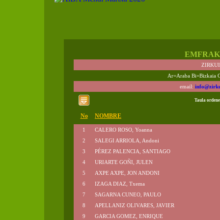
EMFRAK
ZIRKU
Ar=Araba Bi=Bizkaia 
email:
info@zirk
Taula ordene
No
NOMBRE
1
CALERO ROSO, Yoanna
2
SALEGI ARRIOLA, Andoni
3
PÉREZ PALENCIA, SANTIAGO
4
URIARTE GOÑI, JULEN
5
AXPE AXPE, JON ANDONI
6
IZAGA DIAZ, Txema
7
SAGARNA CUNEO, PAULO
8
APELLANIZ OLIVARES, JAVIER
9
GARCIA GOMEZ, ENRIQUE