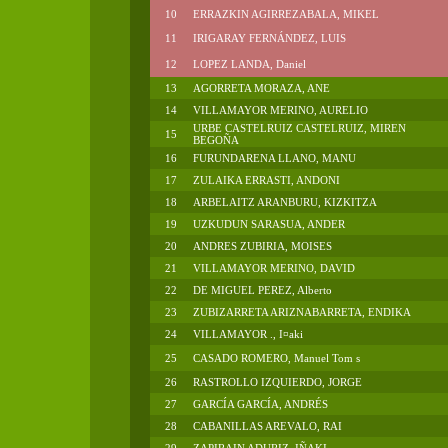
10
ERRAZKIN AGIRREZABALA, MIKEL
11
IRIGARAY FERNÁNDEZ, LUIS
12
LOPEZ LANDA, Daniel
13
AGORRETA MORAZA, ANE
14
VILLAMAYOR MERINO, AURELIO
URBE CASTELRUIZ CASTELRUIZ, MIREN
15
BEGOÑA
16
FURUNDARENA LLANO, MANU
17
ZULAIKA ERRASTI, ANDONI
18
ARBELAITZ ARANBURU, KIZKITZA
19
UZKUDUN SARASUA, ANDER
20
ANDRES ZUBIRIA, MOISES
21
VILLAMAYOR MERINO, DAVID
22
DE MIGUEL PEREZ, Alberto
23
ZUBIZARRETA ARIZNABARRETA, ENDIKA
24
VILLAMAYOR ., I¤aki
25
CASADO ROMERO, Manuel Tom s
26
RASTROLLO IZQUIERDO, JORGE
27
GARCÍA GARCÍA, ANDRÉS
28
CABANILLAS AREVALO, RAI