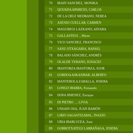
70
BIAIN SANCHEZ, MONIKA
71
QUIJADA APARICIO, CARLOS
72
DE LA CRUZ MEDRANO, NEREA
73
ASENJO CUELLAR, CARMEN
74
MAGUREGI LAZKANO, AINARA
75
GALLASTEGI ., Miren
76
VICO SANCHEZ, FRANCISCO
77
SANZ OTXAGABIA, RAFAEL
78
BALADO SÁNCHEZ, ANDRÉS
79
OLALDE VERANO, IGNACIO
80
IRASTORZA IRASTORZA, IGOR
81
GORDOA ASKASIBAR, ALBERTO
82
MANTEROLA ZABALLA, JOSEBA
83
LONGO IBARRA, Fernando
84
DO¥A JIMENEZ, Enrique
85
DI PIETRO ..., LIVIA
86
UNSAIN OSA, JUAN RAMÓN
87
LIRIO SAGASTIZABAL, INAZIO
88
URIA IBARLUCEA, Jone
89
GORROTXATEGI LARRAÑAGA, JOSEBA