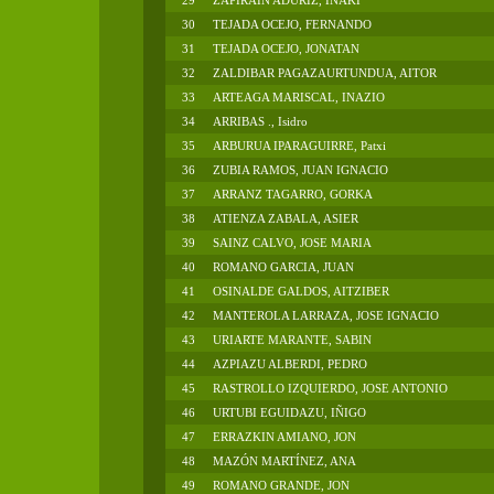
29
ZAPIRAIN ADURIZ, IÑAKI
30
TEJADA OCEJO, FERNANDO
31
TEJADA OCEJO, JONATAN
32
ZALDIBAR PAGAZAURTUNDUA, AITOR
33
ARTEAGA MARISCAL, INAZIO
34
ARRIBAS ., Isidro
35
ARBURUA IPARAGUIRRE, Patxi
36
ZUBIA RAMOS, JUAN IGNACIO
37
ARRANZ TAGARRO, GORKA
38
ATIENZA ZABALA, ASIER
39
SAINZ CALVO, JOSE MARIA
40
ROMANO GARCIA, JUAN
41
OSINALDE GALDOS, AITZIBER
42
MANTEROLA LARRAZA, JOSE IGNACIO
43
URIARTE MARANTE, SABIN
44
AZPIAZU ALBERDI, PEDRO
45
RASTROLLO IZQUIERDO, JOSE ANTONIO
46
URTUBI EGUIDAZU, IÑIGO
47
ERRAZKIN AMIANO, JON
48
MAZÓN MARTÍNEZ, ANA
49
ROMANO GRANDE, JON