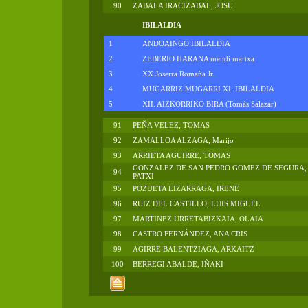
90
ZABALA IRACIZABAL, JOSU
IBILALDIA
1
ANDOAINGO IBILALDIA
2
ZEBERIO HARANA mendi martxa
3
XX Joserra Romaña Jr.
4
MUGARRIZ MUGARRI XI. IBILALDIA
5
XII. AIZKORRIKO BIRA (Tomás Salazar)
91
PEÑA VELEZ, TOMAS
92
ZAMALLOA ALZAGA, Marijo
93
ARRIETA AGUIRRE, TOMAS
GONZALEZ DE SAN PEDRO GOMEZ DE SEGURA,
94
PATXI
95
POZUETA LIZARRAGA, IRENE
96
RUIZ DEL CASTILLO, LUIS MIGUEL
97
MARTINEZ URRETABIZKAIA, OLAIA
98
CASTRO FERNÁNDEZ, ANA CRIS
99
AGIRRE BALENTZIAGA, ARKAITZ
100
BERREGI ABALDE, IÑAKI