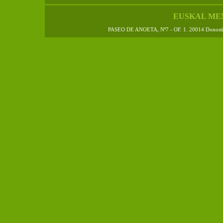
EUSKAL ME
PASEO DE ANOETA, Nº7 - OF. 1. 20014 Donos